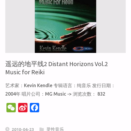
遥远的地平线2 Distant Horizons Vol.2
Music for Reiki
艺术家：Kevin Kendle 专辑语言：纯音乐 发行日期：
2004年 唱片公司：MG Music -> 浏览次数： 832
W
Si
F
e
n
a
C
a
c
2010-04-23
灵性音乐