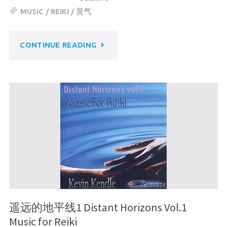
h
W
e
MUSIC
/
REIKI
/
灵气
at
ei
b
b
o
"遥
CONTINUE READING
o
o
k
远
的
地
平
线
2
遥远的地平线1 Distant Horizons Vol.1
DISTANT
Music for Reiki