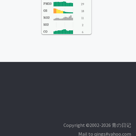
PM10
29
O3
18
NO2
11
SO2
2
CO
6
Copyright ©2002-2026 青の日记
Mail to qings#yahoo.com