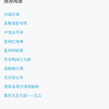
推荐阅读
兴城古城
昌黎源影寺塔
卢龙永平府
盘锦红海滩
盖州钟鼓楼
丹东鸭绿江大桥
成都都江堰
北京碧云寺
酒泉金塔沙漠胡杨林
重庆大足石刻——北山