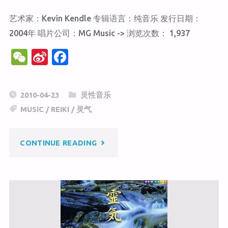
HORIZONS
艺术家：Kevin Kendle 专辑语言：纯音乐 发行日期：
2004年 唱片公司：MG Music -> 浏览次数： 1,937
VOL.2
W
Si
F
MUSIC
e
n
a
C
a
c
FOR
2010-04-23
灵性音乐
h
W
e
MUSIC
/
REIKI
/
灵气
REIKI"
at
ei
b
b
o
"遥
CONTINUE READING
o
o
k
远
的
地