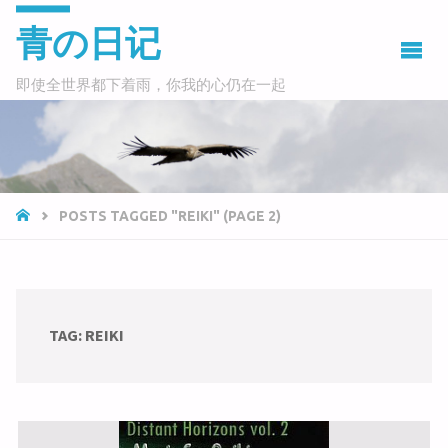
青の日记
即使全世界都下着雨，你我的心仍在一起
HOME
POSTS TAGGED "REIKI"
(PAGE 2)
TAG:
REIKI