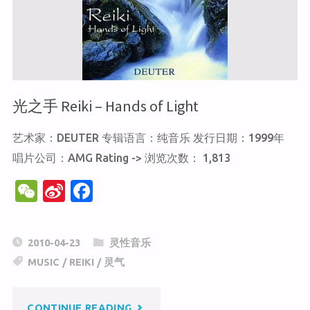
平
线
1
光之手 Reiki – Hands of Light
DISTANT
艺术家：DEUTER 专辑语言：纯音乐 发行日期：1999年
HORIZONS
唱片公司：AMG Rating -> 浏览次数： 1,813
VOL.1
W
Si
F
e
n
a
MUSIC
C
a
c
2010-04-23
灵性音乐
FOR
h
W
e
MUSIC
/
REIKI
/
灵气
at
ei
b
REIKI"
b
o
"光
CONTINUE READING