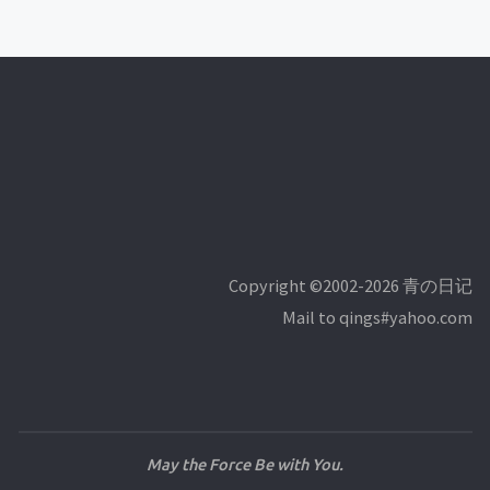
Copyright ©2002-2026 青の日记
Mail to qings#yahoo.com
May the Force Be with You.