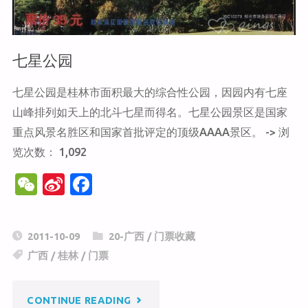
七星公园
七星公园是桂林市面积最大的综合性公园，因园内有七座
山峰排列如天上的北斗七星而得名。七星公园景区是国家
重点风景名胜区和国家首批评定的顶级AAAA景区。 -> 浏
览次数： 1,092
W
Si
F
e
n
a
C
a
c
2011-10-09
20-广西
/
门票收藏
h
W
e
广西
/
桂林
/
门票
at
ei
b
b
o
"七
CONTINUE READING