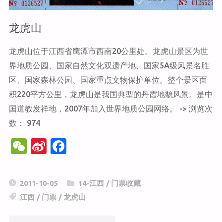
龙虎山
龙虎山位于江西省鹰潭市西南20公里处。龙虎山景区为世
界地质公园、国家自然文化双遗产地、国家5A级风景名胜
区、国家森林公园、国家重点文物保护单位。整个景区面
积220平方公里，龙虎山是我国典型的丹霞地貌风景。是中
国道教发祥地，2007年加入世界地质公园网络。 -> 浏览次
数： 974
W
Si
F
e
n
a
C
a
c
2011-10-05
14-江西
/
门票收藏
h
W
e
江西
/
门票
/
龙虎山
at
ei
b