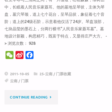
艺
中，长眠着人民音乐家聂耳。他的墓地呈琴状，主体为琴
博
盘，墓穴琴颈，道上七个花台，呈琴品状，象征着七个音
阶；道上的24级石阶，示意着他仅活了24岁。琴盘顶部，
览
七块晶莹的墨石上，分两行横书“人民音乐家聂耳墓”。墓
地设计新颖，构思精巧，既富于特点，又显得庄严大方。 -
园"
> 浏览次数： 928
W
Si
F
e
n
a
C
a
c
2011-10-05
25-云南
/
门票收藏
h
W
e
云南
/
门票
at
ei
b
b
o
"聂
CONTINUE READING
o
o
k
耳