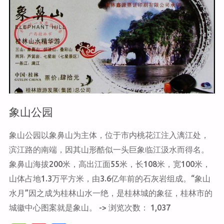
园"
象山公园
象山公园以象鼻山为主体，位于市内桃花江注入漓江处，
滨江路的南端，因其山形酷似一头巨象临江汲水而得名。
象鼻山海拔200米，高出江面55米，长108米，宽100米，
山体占地1.3万平方米，由3.6亿年前的石灰岩组成。“象山
水月”因之成为桂林山水一绝，是桂林城的象征，桂林市的
城徽中心图案就是象山。 -> 浏览次数： 1,037