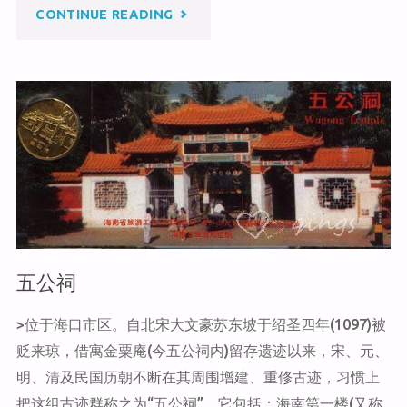
b
o
"龙
CONTINUE READING
o
o
k
虎
山"
五公祠
>位于海口市区。自北宋大文豪苏东坡于绍圣四年(1097)被
贬来琼，借寓金粟庵(今五公祠内)留存遗迹以来，宋、元、
明、清及民国历朝不断在其周围增建、重修古迹，习惯上
把这组古迹群称之为“五公祠”。它包括：海南第一楼(又称