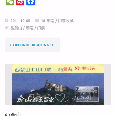
W
Si
F
e
n
a
C
a
c
2011-10-05
18-湖南
/
门票收藏
h
W
e
岳麓山
/
湖南
/
门票
at
ei
b
b
o
"岳
CONTINUE READING
o
o
k
麓
山"
西佘山