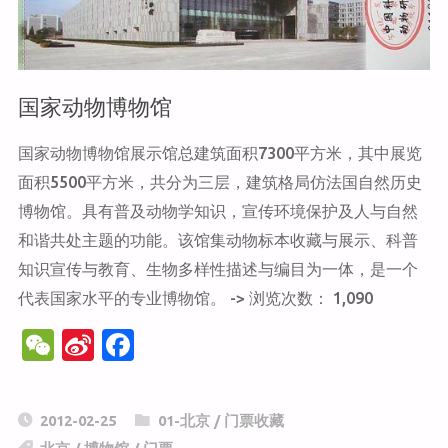
博
物
国家动物博物馆
馆"
国家动物博物馆展示馆总建筑面积7300平方米，其中展览
面积5500平方米，共分为三层，建筑格局仿法国自然历史
博物馆。具有普及动物学知识，宣传环境保护及人与自然
和谐共处主题的功能。该馆集动物标本收藏与展示、科普
知识宣传与教育、生物多样性描述与编目为一体，是一个
代表国家水平的专业博物馆。 -> 浏览次数： 1,090
W
Si
F
e
n
a
C
a
c
2012-02-25
01-北京
/
门票收藏
h
W
e