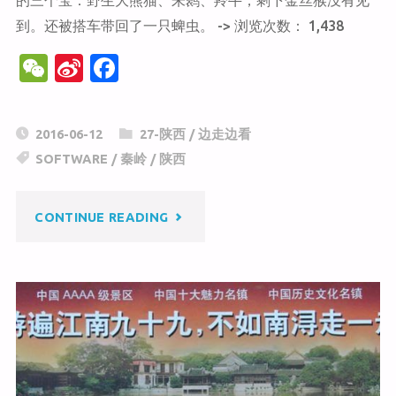
的三个宝：野生大熊猫、朱鹮、羚牛，剩下金丝猴没有见
到。还被搭车带回了一只蜱虫。 -> 浏览次数： 1,438
W
Si
F
e
n
a
C
a
c
2016-06-12
27-陕西
/
边走边看
h
W
e
SOFTWARE
/
秦岭
/
陕西
at
ei
b
b
o
"秦
CONTINUE READING
o
o
k
岭
考
察
路