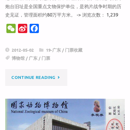
炮台旧址是全国重点文物保护单位，是鸦片战争时期的历
史见证，管理面积约80万平方米。 -> 浏览次数： 1,239
W
Si
F
e
n
a
C
a
c
2012-05-02
19-广东
/
门票收藏
h
W
e
博物馆
/
广东
/
门票
at
ei
b
b
o
"鸦
CONTINUE READING
o
o
k
片
战
争