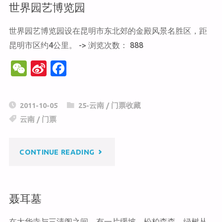
世界园艺博览园
世界园艺博览园设在昆明市东北郊的金殿风景名胜区，距
昆明市区约4公里。 -> 浏览次数： 888
W
Si
F
e
n
a
C
a
c
2011-10-05
25-云南
/
门票收藏
h
W
e
云南
/
门票
at
ei
b
b
o
"世
CONTINUE READING
o
o
k
界
聂耳墓
园
在太华寺与三清阁之间，有一片缓坡，松柏森森，绿树丛