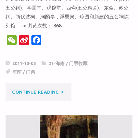
五公祠)、学圃堂、观稼堂、西斋(五公精舍)、东斋、苏公
祠、两伏波祠、洞酌亭，浮粟泉、琼园和新建的五公祠陈
列馆。 -> 浏览次数： 868
W
Si
F
e
n
a
C
a
c
2011-10-05
21-海南
/
门票收藏
h
W
e
海南
/
门票
at
ei
b
b
o
"五
CONTINUE READING
o
o
k
公
祠"