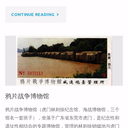
at
ei
b
b
o
"南
CONTINUE READING
o
o
k
浔
古
镇"
鸦片战争博物馆
鸦片战争博物馆（虎门林则徐纪念馆、海战博物馆，三个
馆名一套班子），坐落于广东省东莞市虎门，是纪念性和
遗址性相结合的专题博物馆，管理的林则徐销烟池与虎门