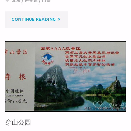
北京
/
博物馆
/
门票
at
ei
b
b
o
"国
CONTINUE READING
o
o
k
家
动
物
博
物
馆"
穿山公园