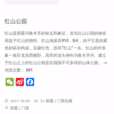
o
o
k
星
红山公园
公
红山是新疆乌鲁木齐的标志和象征，首先红山公园的驰名
园"
得益于红山的独特。红山海拔高910．8米，由干它是由紫
色砂砾岩构成，呈赭红色，故得“红山”一名。红山的外形
象一条巨龙东西横卧，高昂的龙头伸向乌鲁木齐河。建立
于红山之上的红山公园是在我国不可多得的山体公园。 ->
浏览次数： 891
W
Si
F
e
n
a
C
a
c
2011-10-05
31-新疆
/
门票收藏
h
W
e
新疆
/
门票