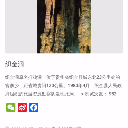
织金洞
织金洞原名打鸡洞，位于贵州省织金县城东北23公里处的
官寨乡，距省城贵阳120公里。1980年4月，织金县人民政
府组织的旅游资源勘察队发现此洞。 -> 浏览次数： 982
W
Si
F
e
n
a
C
a
c