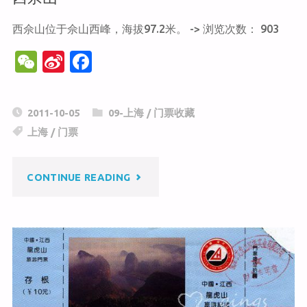
西佘山位于佘山西峰，海拔97.2米。 -> 浏览次数： 903
W
Si
F
e
n
a
C
a
c
2011-10-05
09-上海
/
门票收藏
h
W
e
上海
/
门票
at
ei
b
b
o
"西
CONTINUE READING
o
o
k
佘
山"