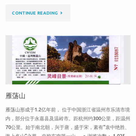
at
ei
b
b
o
"红
CONTINUE READING
o
o
k
山
公
园"
雁荡山
雁荡山形成于1.2亿年前， 位于中国浙江省温州市乐清市境
内，部分位于永嘉县及温岭市。距杭州约300公里，距温州
70公里。始于南北朝，兴于唐，盛于宋，素有“袁中绝胜、