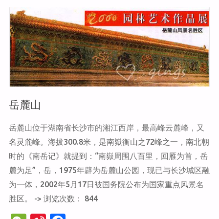
墓"
岳麓山
岳麓山位于湖南省长沙市的湘江西岸，最高峰云麓峰，又
名灵麓峰。海拔300.8米，是南嶽衡山之72峰之一，南北朝
时的《南岳记》就提到：“南嶽周围八百里，回雁为首，岳
麓为足”，岳，1975年辟为岳麓山公园，现已与长沙城区融
为一体，2002年5月17日被国务院公布为国家重点风景名
胜区。 -> 浏览次数： 844