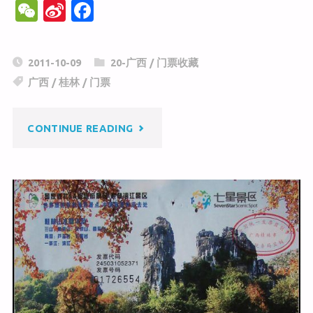
W
Si
F
e
n
a
C
a
c
2011-10-09
20-广西
/
门票收藏
h
W
e
广西
/
桂林
/
门票
at
ei
b
b
o
"象
CONTINUE READING
o
o
k
山
公
园"