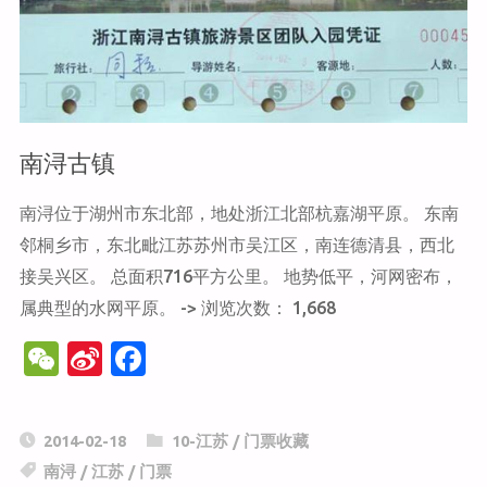
线"
南浔古镇
南浔位于湖州市东北部，地处浙江北部杭嘉湖平原。 东南
邻桐乡市，东北毗江苏苏州市吴江区，南连德清县，西北
接吴兴区。 总面积716平方公里。 地势低平，河网密布，
属典型的水网平原。 -> 浏览次数： 1,668
W
Si
F
e
n
a
C
a
c
2014-02-18
10-江苏
/
门票收藏
h
W
e
南浔
/
江苏
/
门票