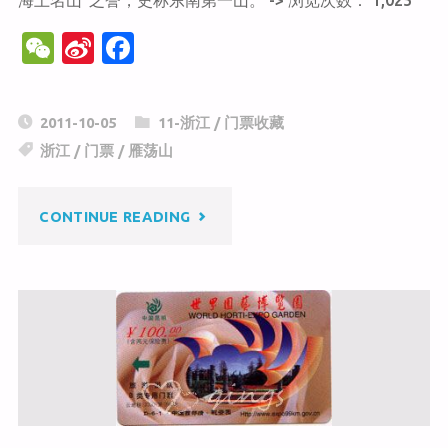
海上名山”之誉，史称东南第一山。 -> 浏览次数： 1,025
W
Si
F
e
n
a
C
a
c
2011-10-05
11-浙江
/
门票收藏
h
W
e
浙江
/
门票
/
雁荡山
at
ei
b
b
o
"雁
CONTINUE READING
o
o
k
荡
山"