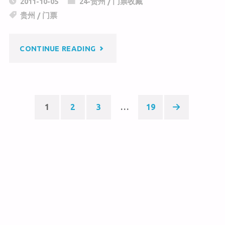
2011-10-05
24-贵州
/
门票收藏
h
W
e
贵州
/
门票
at
ei
b
b
o
"织
CONTINUE READING
o
o
k
金
洞"
1
2
3
…
19
Posts
pagination