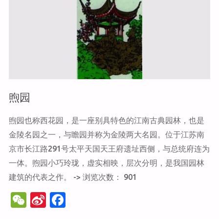
煦园
煦园也称西花园，是一座别具特色的江南古典园林，也是
金陵名园之一，与瞻园并称为金陵两大名园。位于江苏南
京市长江路291号太平天国天王府遗址西侧，与总统府连为
一体。煦园小巧玲珑，虚实相映，层次分明，是我国园林
建筑的代表之作。 -> 浏览次数： 901
W
Si
F
e
n
a