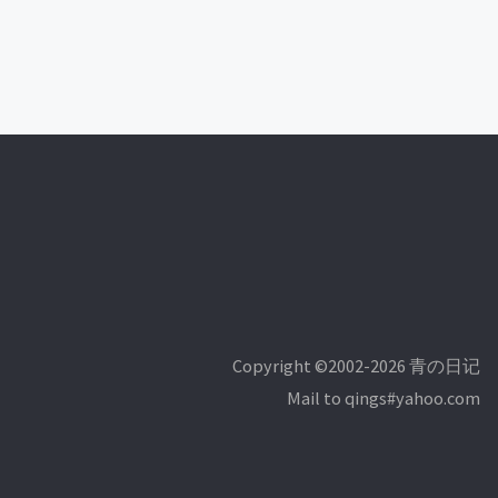
Copyright ©2002-2026 青の日记
Mail to qings#yahoo.com