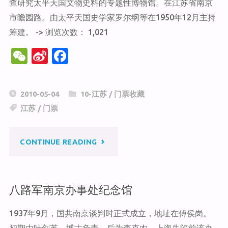
查研究太平天国文物史料的专题性博物馆。在江苏省南京
市瞻园路。由太平天国史学家罗尔纲等在1950年12月主持
筹建。 -> 浏览次数： 1,021
W
Si
F
e
n
a
C
a
c
2010-05-04
10-江苏
/
门票收藏
h
W
e
江苏
/
门票
at
ei
b
b
o
"太
CONTINUE READING
o
o
k
平
八路军南京办事处纪念馆
天
1937年9月，国共南京谈判时正式成立，地址在傅侯岗。
国