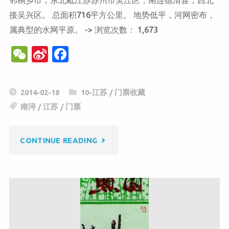
邻桐乡市，东北毗江苏苏州市吴江区，南连德清县，西北
接吴兴区。 总面积716平方公里。 地势低平，河网密布，
属典型的水网平原。 -> 浏览次数： 1,673
W
Si
F
e
n
a
C
a
c
2014-02-18
10-江苏
/
门票收藏
h
W
e
南浔
/
江苏
/
门票
at
ei
b
b
o
"南
CONTINUE READING
o
o
k
浔
古
镇"