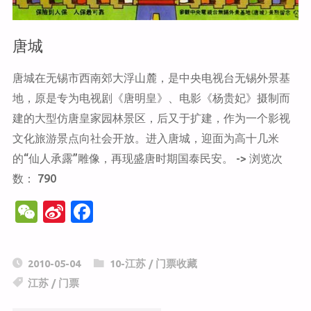
唐城
唐城在无锡市西南郊大浮山麓，是中央电视台无锡外景基
地，原是专为电视剧《唐明皇》、电影《杨贵妃》摄制而
建的大型仿唐皇家园林景区，后又于扩建，作为一个影视
文化旅游景点向社会开放。进入唐城，迎面为高十几米
的“仙人承露”雕像，再现盛唐时期国泰民安。 -> 浏览次
数： 790
W
Si
F
e
n
a
C
a
c
2010-05-04
10-江苏
/
门票收藏
h
W
e
江苏
/
门票
at
ei
b