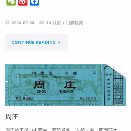
W
Si
F
e
n
a
C
a
c
2010-05-04
10-江苏
/
门票收藏
h
W
e
at
ei
b
"周
CONTINUE READING
b
o
o
o
恩
k
来
故
居"
周庄
周庄位于昆山市西南，西近苏州，东邻上海，四面环水，