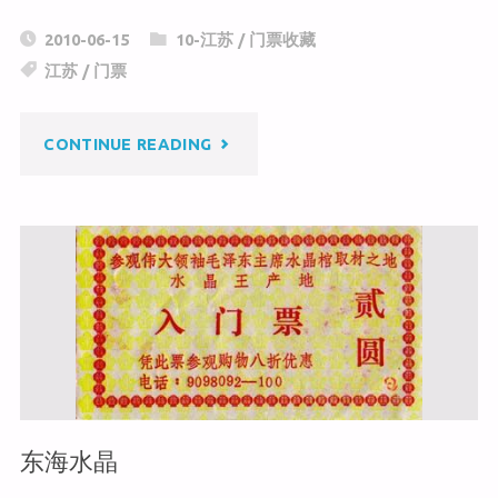
C
a
c
2010-06-15
10-江苏
/
门票收藏
h
W
e
江苏
/
门票
at
ei
b
b
o
"煦
CONTINUE READING
o
o
k
园"
东海水晶