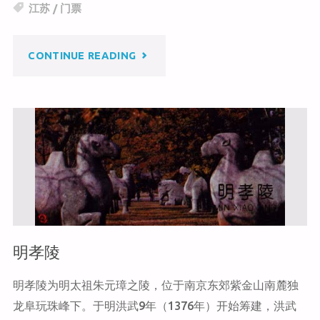
h
W
e
江苏
/
门票
纪
at
ei
b
b
o
念
"玄
CONTINUE READING
o
o
馆"
k
武
湖
公
园"
明孝陵
明孝陵为明太祖朱元璋之陵，位于南京东郊紫金山南麓独
龙阜玩珠峰下。于明洪武9年（1376年）开始筹建，洪武