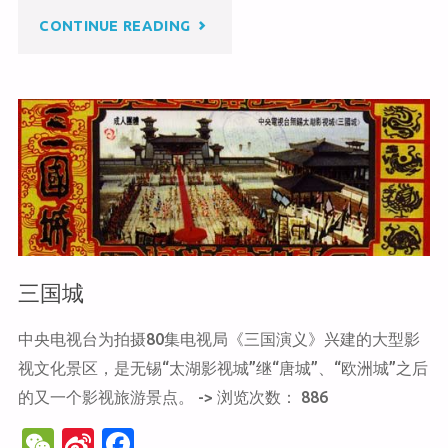
b
o
"唐
CONTINUE READING
o
o
k
城"
三国城
中央电视台为拍摄80集电视局《三国演义》兴建的大型影
视文化景区，是无锡“太湖影视城”继“唐城”、“欧洲城”之后
的又一个影视旅游景点。 -> 浏览次数： 886
W
Si
F