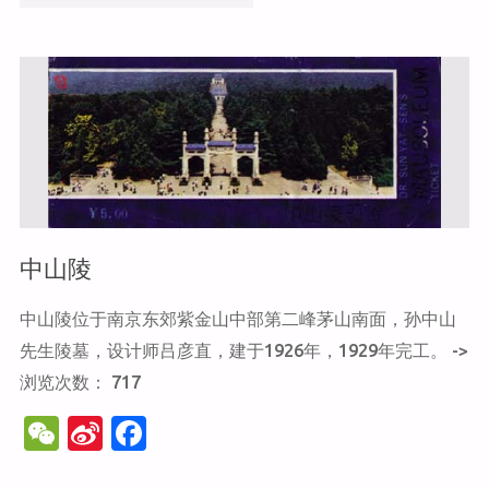
o
o
k
古
公
园"
中山陵
中山陵位于南京东郊紫金山中部第二峰茅山南面，孙中山
先生陵墓，设计师吕彦直，建于1926年，1929年完工。 ->
浏览次数： 717
W
Si
F
e
n
a