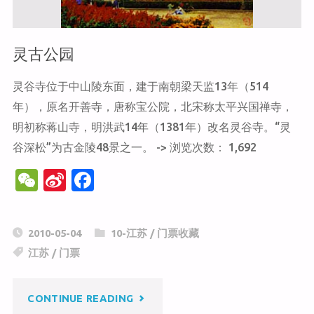
灵古公园
灵谷寺位于中山陵东面，建于南朝梁天监13年（514
年），原名开善寺，唐称宝公院，北宋称太平兴国禅寺，
明初称蒋山寺，明洪武14年（1381年）改名灵谷寺。“灵
谷深松”为古金陵48景之一。 -> 浏览次数： 1,692
W
Si
F
e
n
a
C
a
c
2010-05-04
10-江苏
/
门票收藏
h
W
e
江苏
/
门票
at
ei
b
b
o
"灵
CONTINUE READING