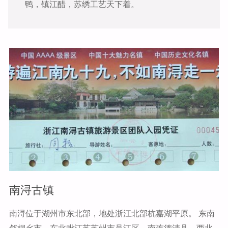
鸭，镇江醋，苏绣工艺天下着。
南浔古镇
南浔位于湖州市东北部，地处浙江北部杭嘉湖平原。 东南