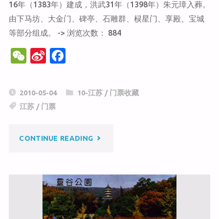
16年（1383年）建成，洪武31年（1398年）朱元璋入葬。
由下马坊、大金门、碑亭、石雕群、棂星门、享殿、宝城
等部分组成。 -> 浏览次数： 884
W
Si
F
e
n
a
C
a
c
2010-05-04
10-江苏
/
门票收藏
h
W
e
江苏
/
门票
at
ei
b
b
o
"明
CONTINUE READING
o
o
k
孝
陵"