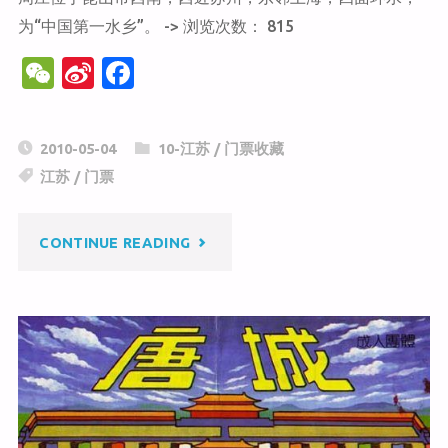
为“中国第一水乡”。 -> 浏览次数： 815
W
Si
F
e
n
a
C
a
c
2010-05-04
10-江苏
/
门票收藏
h
W
e
江苏
/
门票
at
ei
b
b
o
"周
CONTINUE READING
o
o
k
庄"