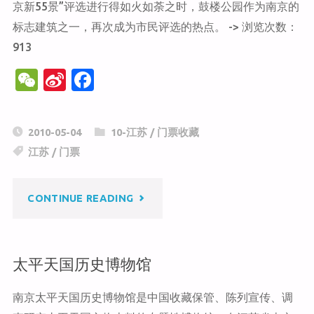
京新55景”评选进行得如火如荼之时，鼓楼公园作为南京的
标志建筑之一，再次成为市民评选的热点。 -> 浏览次数：
913
W
Si
F
e
n
a
C
a
c
2010-05-04
10-江苏
/
门票收藏
h
W
e
江苏
/
门票
at
ei
b
b
o
"鼓
CONTINUE READING
o
o
k
楼
太平天国历史博物馆
公
南京太平天国历史博物馆是中国收藏保管、陈列宣传、调
园"