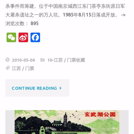
士
杀事件而筹建。位于中国南京城西江东门茶亭东街原日军
大屠杀遗址之一的万人坑。1985年8月15日落成开放。 ->
陵
浏览次数： 895
园"
W
Si
F
e
n
a
C
a
c
2010-05-04
10-江苏
/
门票收藏
h
W
e
江苏
/
门票
at
ei
b
b
o
"侵
CONTINUE READING
o
o
k
华
日
军