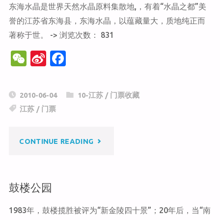
东海水晶是世界天然水晶原料集散地,，有着“水晶之都”美
誉的江苏省东海县，东海水晶，以蕴藏量大，质地纯正而
著称于世。 -> 浏览次数： 831
W
Si
F
e
n
a
C
a
c
2010-06-04
10-江苏
/
门票收藏
h
W
e
江苏
/
门票
at
ei
b
b
o
"东
CONTINUE READING
o
o
k
海
鼓楼公园
水
1983年，鼓楼揽胜被评为“新金陵四十景”；20年后，当“南
晶"