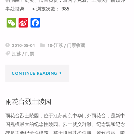
初期由叶剑英、博古负责，后为李克农。上海失陷前该办
历
事处撤离。 -> 浏览次数： 985
W
Si
F
史
e
n
a
博
C
a
c
2010-05-04
10-江苏
/
门票收藏
h
W
e
物
江苏
/
门票
at
ei
b
馆"
b
o
"八
CONTINUE READING
o
o
k
路
雨花台烈士陵园
军
雨花台烈士陵园，位于江苏南京中华门外雨花台，是新中
南
国规模最大的纪念性陵园。烈士就义群雕、纪念观和纪念
京
碑是主要纪念性建筑。整个陵园苍松似海、翠竹成林。陵