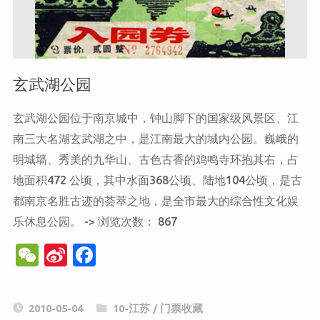
南
京
玄武湖公园
大
玄武湖公园位于南京城中，钟山脚下的国家级风景区、江
屠
南三大名湖玄武湖之中，是江南最大的城内公园。巍峨的
明城墙、秀美的九华山、古色古香的鸡鸣寺环抱其右，占
杀
地面积472 公顷，其中水面368公顷、陆地104公顷，是古
遇
都南京名胜古迹的荟萃之地，是全市最大的综合性文化娱
乐休息公园。 -> 浏览次数： 867
难
W
Si
F
同
e
n
a
C
a
c
胞
2010-05-04
10-江苏
/
门票收藏