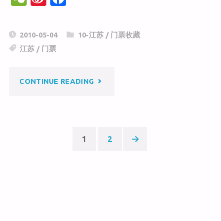
e
n
a
C
a
c
2010-05-04
10-江苏
/
门票收藏
h
W
e
江苏
/
门票
at
ei
b
b
o
"三
CONTINUE READING
o
o
k
国
城"
1
2
Posts
pagination