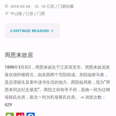
C
a
c
2010-05-04
10-江苏
/
门票收藏
h
W
e
中山陵
/
江苏
/
门票
at
ei
b
b
o
"中
CONTINUE READING
o
o
k
山
周恩来故居
陵"
1898年3月5日，周恩来诞生于江苏淮安市。周恩来故居座
落在镇怀楼西北，由东西两个宅院组成。东院临驸马巷，
是总理诞生及童年读书生活的地方。西院临局巷，现为“周
恩来同志纪念展览”。两院之间有亭子间，面南一间为过继
母陈氏住房，面北一间为乳母蒋氏住房。 -> 浏览次数：
629