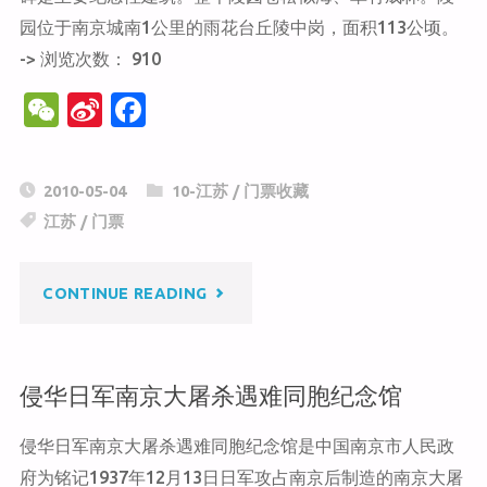
园位于南京城南1公里的雨花台丘陵中岗，面积113公顷。
办
-> 浏览次数： 910
事
W
Si
F
e
n
a
处
C
a
c
2010-05-04
10-江苏
/
门票收藏
纪
h
W
e
江苏
/
门票
at
ei
b
念
b
o
"雨
CONTINUE READING
馆"
o
o
k
花
侵华日军南京大屠杀遇难同胞纪念馆
台
侵华日军南京大屠杀遇难同胞纪念馆是中国南京市人民政
烈
府为铭记1937年12月13日日军攻占南京后制造的南京大屠