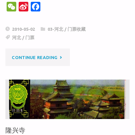
W
Si
F
e
n
a
C
a
c
2010-05-02
03-河北
/
门票收藏
h
W
e
河北
/
门票
at
ei
b
b
o
"野
CONTINUE READING
o
o
k
三
坡"
隆兴寺