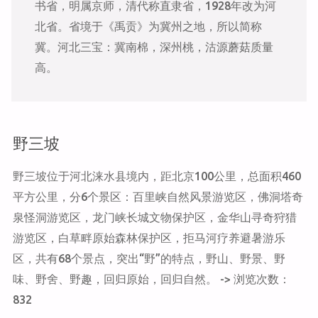
书省，明属京师，清代称直隶省，1928年改为河
北省。省境于《禹贡》为冀州之地，所以简称
冀。河北三宝：冀南棉，深州桃，沽源蘑菇质量
高。
野三坡
野三坡位于河北涞水县境内，距北京100公里，总面积460
平方公里，分6个景区：百里峡自然风景游览区，佛洞塔奇
泉怪洞游览区，龙门峡长城文物保护区，金华山寻奇狩猎
游览区，白草畔原始森林保护区，拒马河疗养避暑游乐
区，共有68个景点，突出“野”的特点，野山、野景、野
味、野舍、野趣，回归原始，回归自然。 -> 浏览次数：
832