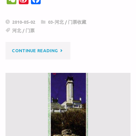
e
n
a
C
a
c
2010-05-02
03-河北
/
门票收藏
h
W
e
河北
/
门票
at
ei
b
b
o
"仙
CONTINUE READING
o
o
k
人
峪"