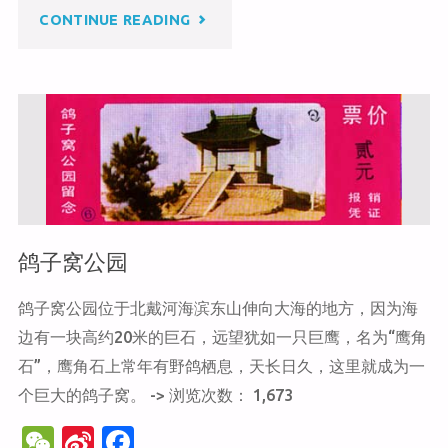
b
o
"联
CONTINUE READING
o
o
k
峰
山
公
园"
鸽子窝公园
鸽子窝公园位于北戴河海滨东山伸向大海的地方，因为海
边有一块高约20米的巨石，远望犹如一只巨鹰，名为“鹰角
石”，鹰角石上常年有野鸽栖息，天长日久，这里就成为一
个巨大的鸽子窝。 -> 浏览次数： 1,673
W
Si
F