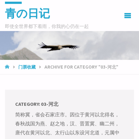
青の日记
即使全世界都下着雨，你我的心仍在一起
HOME
门票收藏
ARCHIVE FOR CATEGORY "03-河北"
CATEGORY:
03-河北
简称冀，省会石家庄市。因位于黄河以北得名，
春秋战国为燕、赵之地，汉、晋置冀、幽二州，
唐代在黄河以北、太行山以东设河北道，元属中