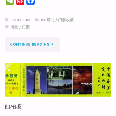
W
Si
F
e
n
a
C
a
c
2010-05-02
03-河北
/
门票收藏
h
W
e
河北
/
门票
at
ei
b
b
o
"冉
CONTINUE READING
o
o
k
庄
地
道
战
西柏坡
遗