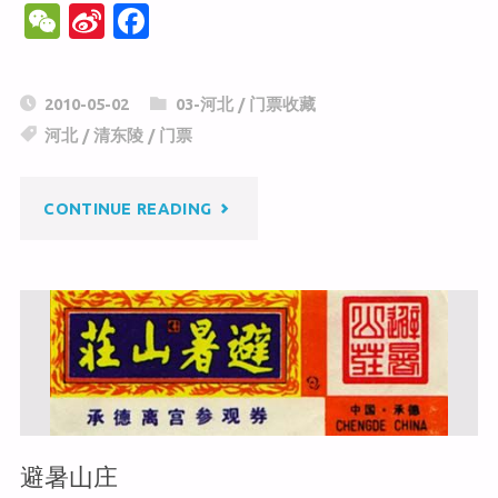
W
Si
F
e
n
a
C
a
c
2010-05-02
03-河北
/
门票收藏
h
W
e
河北
/
清东陵
/
门票
at
ei
b
b
o
"清
CONTINUE READING
o
o
k
东
陵"
避暑山庄