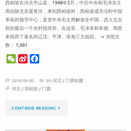
西柏坡在河北平山县，1948年5月，中共中央和毛泽东主
址"
席由陕北东渡黄河，来到西柏坡村，西柏坡成为当时中国
革命的领导中心，是党中央毛主席解放全中国，进入北京
前的最后一个农村指挥所。在这里，毛泽东和朱德、周恩
来指挥了著名的辽沈、平津、淮海三大战役。 -> 浏览次
数： 1,681
W
Si
F
e
n
a
C
a
c
2010-05-02
03-河北
/
门票收藏
h
W
e
河北
/
西柏坡
/
门票
at
ei
b
b
o
"西
CONTINUE READING
o
o
k
柏