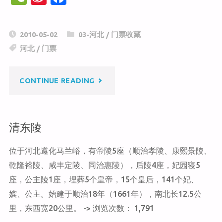
e
n
a
C
a
c
2010-05-02
03-河北
/
门票收藏
h
W
e
河北
/
门票
at
ei
b
b
o
"鸽
CONTINUE READING
o
o
k
子
清东陵
窝
位于河北遵化马兰峪，有帝陵5座（顺治孝陵、康熙景陵、
公
乾隆裕陵、咸丰定陵、同治惠陵），后陵4座，妃园寝5
园"
座，公主陵1座，埋葬5个皇帝，15个皇后，141个妃、
嫔、公主。始建于顺治18年（1661年），南北长12.5公
里，东西宽20公里。 -> 浏览次数： 1,791