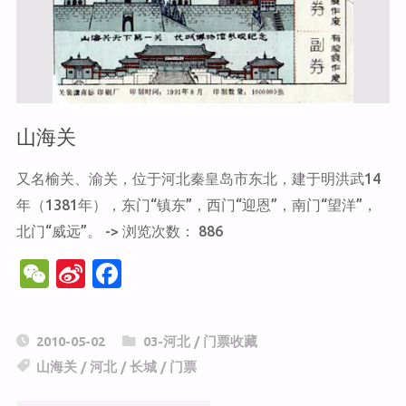
庄"
山海关
又名榆关、渝关，位于河北秦皇岛市东北，建于明洪武14
年（1381年），东门“镇东”，西门“迎恩”，南门“望洋”，
北门“威远”。 -> 浏览次数： 886
W
Si
F
e
n
a
C
a
c
2010-05-02
03-河北
/
门票收藏
h
W
e
山海关
/
河北
/
长城
/
门票
at
ei
b