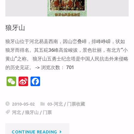
狼牙山
狼牙山位于河北易县西南，因山峦叠嶂，排峰峥嵘，状如
狼牙而得名。其五砣36峰高耸峻拔，景色壮丽，有北方“小
黄山”之称。 狼牙山五勇士纪念塔是中国人民抗击外来侵略
的历史见证。 -> 浏览次数： 701
W
Si
F
e
n
a
C
a
c
2010-05-02
03-河北
/
门票收藏
h
W
e
河北
/
狼牙山
/
门票
at
ei
b
b
o
"狼
CONTINUE READING