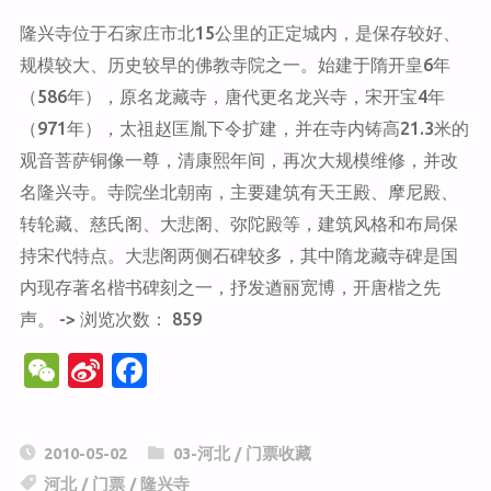
隆兴寺位于石家庄市北15公里的正定城内，是保存较好、
规模较大、历史较早的佛教寺院之一。始建于隋开皇6年
（586年），原名龙藏寺，唐代更名龙兴寺，宋开宝4年
（971年），太祖赵匡胤下令扩建，并在寺内铸高21.3米的
观音菩萨铜像一尊，清康熙年间，再次大规模维修，并改
名隆兴寺。寺院坐北朝南，主要建筑有天王殿、摩尼殿、
转轮藏、慈氏阁、大悲阁、弥陀殿等，建筑风格和布局保
持宋代特点。大悲阁两侧石碑较多，其中隋龙藏寺碑是国
内现存著名楷书碑刻之一，抒发遒丽宽博，开唐楷之先
声。 -> 浏览次数： 859
W
Si
F
e
n
a
C
a
c
2010-05-02
03-河北
/
门票收藏
h
W
e
河北
/
门票
/
隆兴寺