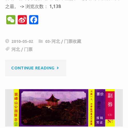
之最。 -> 浏览次数： 1,138
W
Si
F
e
n
a
C
a
c
2010-05-02
03-河北
/
门票收藏
h
W
e
河北
/
门票
at
ei
b
b
o
"西
CONTINUE READING
o
o
k
游
记
宫"