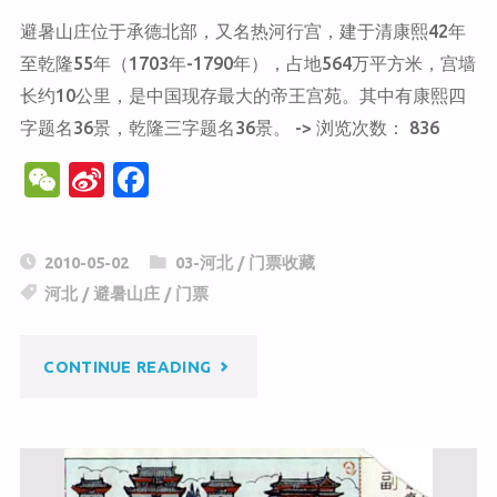
避暑山庄位于承德北部，又名热河行宫，建于清康熙42年
至乾隆55年（1703年-1790年），占地564万平方米，宫墙
长约10公里，是中国现存最大的帝王宫苑。其中有康熙四
字题名36景，乾隆三字题名36景。 -> 浏览次数： 836
W
Si
F
e
n
a
C
a
c
2010-05-02
03-河北
/
门票收藏
h
W
e
河北
/
避暑山庄
/
门票
at
ei
b
b
o
"避
CONTINUE READING
o
o
k
暑
山