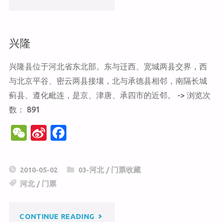
o
o
k
牙
兴隆
山"
兴隆县位于河北省东北部。东与迁西、宽城两县交界，西
与北京平谷、密云两县接壤，北与承德县相邻，南隔长城
蓟县、遵化毗连，是京、津唐、承四市的近邻。 -> 浏览次
数： 891
W
Si
F
e
n
a
C
a
c
2010-05-02
03-河北
/
门票收藏
h
W
e
河北
/
门票
at
ei
b
b
o
"兴
CONTINUE READING