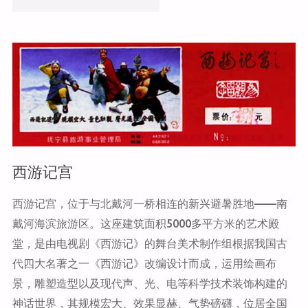
o
o
k
隆"
西游记宫
西游记宫，位于与北戴河一桥相连的新兴避暑胜地——南
戴河海滨旅游区。这座建筑面积5000多平方米的艺术殿
堂，是由电视剧《西游记》的舞台美术制作组根据我国古
代四大名著之一《西游记》改编设计而成，运用绘画布
景，雕塑造型以及现代声、光、电等科学技术装饰构建的
神话世界，其规模宏大、效果显赫、气势磅礴，位居全国