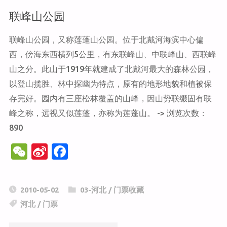
联峰山公园
联峰山公园，又称莲蓬山公园。位于北戴河海滨中心偏
西，傍海东西横列5公里，有东联峰山、中联峰山、西联峰
山之分。此山于1919年就建成了北戴河最大的森林公园，
以登山揽胜、林中探幽为特点，原有的地形地貌和植被保
存完好。园内有三座松林覆盖的山峰，因山势联缀固有联
峰之称，远视又似莲蓬，亦称为莲蓬山。 -> 浏览次数：
890
W
Si
F
e
n
a
C
a
c
2010-05-02
03-河北
/
门票收藏
h
W
e
河北
/
门票
at
ei
b