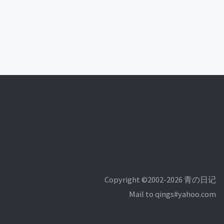
Copyright ©2002-2026 青の日记
Mail to qings#yahoo.com