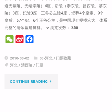
道光慕陵、光绪崇陵）4座，后陵（泰东陵、昌西陵、慕东
陵）3座，妃陵3座，王爷公主陵4座，埋葬4个皇帝、9个
皇后、57个妃、6个王爷公主，是中国现存规模宏大、体系
完整的清帝墓建筑群。 -> 浏览次数： 866
W
Si
F
e
n
a
C
a
c
2010-05-02
03-河北
/
门票收藏
h
W
e
河北
/
清西陵
/
门票
at
ei
b
b
o
"清
CONTINUE READING
o
o
k
西
陵"