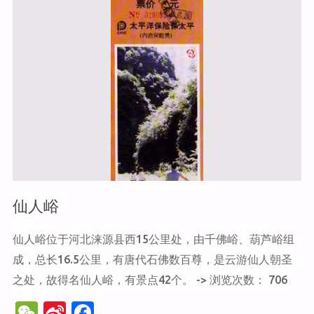
坡"
仙人峪
仙人峪位于河北涞源县西15公里处，由千佛峪、葫芦峪组
成，总长16.5公里，有唐代石佛数百尊，是云游仙人朝圣
之处，故得名仙人峪，有景点42个。 -> 浏览次数： 706
W
Si
F