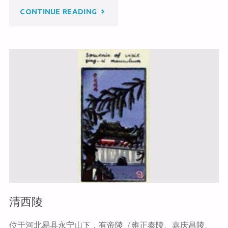
b
o
"山
CONTINUE READING
o
o
k
海
关"
清西陵
位于河北易县永宁山下，有帝陵（雍正泰陵、嘉庆昌陵、