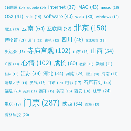
MAC
(43)
internet
(37)
music
(19)
219国道
(14)
google
(14)
OSX
(41)
software
(40)
web
(30)
reiki
(19)
windows
(18)
北京
(158)
云南
(64)
互联网
(32)
丽江
(13)
四川
(46)
博物馆
(21)
厦门
(13)
古镇
(12)
在线教育
(11)
寺庙宫观
(102)
山西
(54)
奥运会
(18)
山东
(16)
心情
(102)
成长
(60)
新疆
(21)
广西
(13)
教育
(11)
江苏
(34)
河北
(34)
河南
(24)
海南
(17)
桂林
(11)
浙江
(10)
石窟石刻
(25)
灵气
(19)
电影
(17)
清华大学
(14)
甘肃
(14)
辽宁
(24)
福建
(20)
西安
(18)
翻译
(15)
英语
(16)
美剧
(11)
门票
(287)
陕西
(34)
重庆
(17)
青海
(13)
香格里拉
(20)