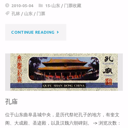
C
a
c
2010-05-04
15-山东
/
门票收藏
h
W
e
孔林
/
山东
/
门票
at
ei
b
b
o
"孔
CONTINUE READING
o
o
k
林"
孔庙
位于山东曲阜县城中央，是历代祭祀孔子的地方，有奎文
阁、大成殿、圣迹殿，以及汉魏六朝碑刻。 -> 浏览次数：