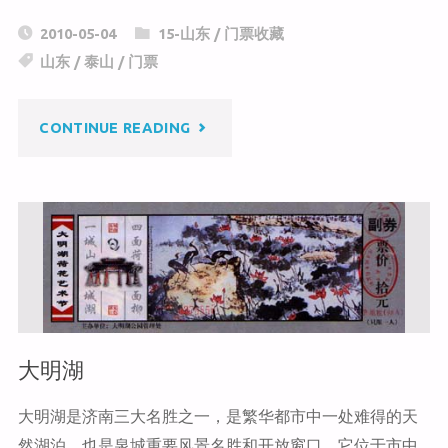
C
a
c
2010-05-04
15-山东
/
门票收藏
h
W
e
山东
/
泰山
/
门票
at
ei
b
b
o
"泰
CONTINUE READING
o
o
k
山"
大明湖
大明湖是济南三大名胜之一，是繁华都市中一处难得的天
然湖泊，也是泉城重要风景名胜和开放窗口。它位于市中