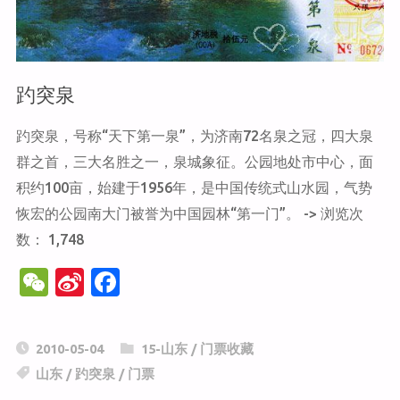
趵突泉
趵突泉，号称“天下第一泉”，为济南72名泉之冠，四大泉
群之首，三大名胜之一，泉城象征。公园地处市中心，面
积约100亩，始建于1956年，是中国传统式山水园，气势
恢宏的公园南大门被誉为中国园林“第一门”。 -> 浏览次
数： 1,748
W
Si
F
e
n
a
C
a
c
2010-05-04
15-山东
/
门票收藏
h
W
e
山东
/
趵突泉
/
门票
at
ei
b