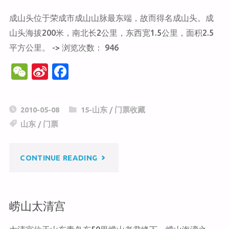
成山头位于荣成市成山山脉最东端，故而得名成山头。成
山头海拔200米，南北长2公里，东西宽1.5公里，面积2.5
平方公里。 -> 浏览次数： 946
W
Si
F
e
n
a
C
a
c
2010-05-08
15-山东
/
门票收藏
h
W
e
山东
/
门票
at
ei
b
b
o
"成
CONTINUE READING
o
o
k
山
崂山太清宫
头"