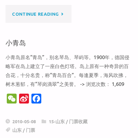
at
ei
b
b
o
"潍
CONTINUE READING
o
o
k
坊
小青岛
市
小青岛原名“青岛”，别名琴岛、琴屿等。1900年，德国侵
博
略军在岛上建立了一座白色灯塔。岛上原有一种奇异的百
物
合花，十分名贵，称“青岛百合”。每逢夏季，海风吹拂，
树木葱郁，有“琴岗滴翠”之美誉。 -> 浏览次数： 1,609
馆"
W
Si
F
e
n
a
C
a
c
2010-05-08
15-山东
/
门票收藏
h
W
e
山东
/
门票