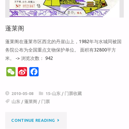
宫"
蓬莱阁
蓬莱阁在蓬莱市区西北的丹崖山上，1982年与水城同被国
务院公布为全国重点文物保护单位。 面积有32800平方
米。 -> 浏览次数： 942
W
Si
F
e
n
a
C
a
c
2010-05-08
15-山东
/
门票收藏
h
W
e
山东
/
蓬莱阁
/
门票
at
ei
b
b
o
"蓬
CONTINUE READING
o
o