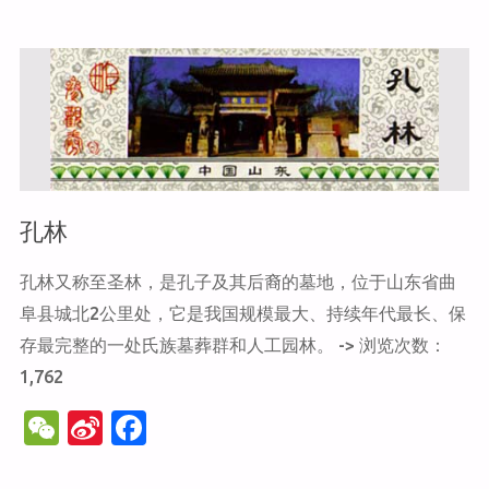
k
莱
阁"
孔林
孔林又称至圣林，是孔子及其后裔的墓地，位于山东省曲
阜县城北2公里处，它是我国规模最大、持续年代最长、保
存最完整的一处氏族墓葬群和人工园林。 -> 浏览次数：
1,762
W
Si
F
e
n
a