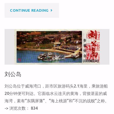
at
ei
b
b
o
"小
CONTINUE READING
o
o
k
青
岛"
刘公岛
刘公岛位于威海湾口，距市区旅游码头2.1海里，乘旅游船
20分钟便可到达。它面临水云连天的黄海，背接湛蓝的威
海湾，素有“东隅屏藩”、“海上桃源”和“不沉的战舰”之称。
-> 浏览次数： 834