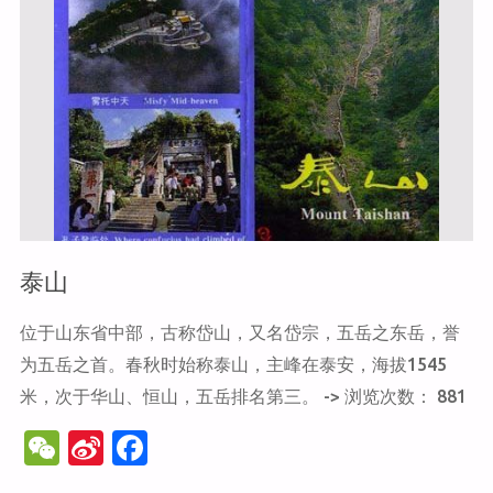
泰山
位于山东省中部，古称岱山，又名岱宗，五岳之东岳，誉
为五岳之首。春秋时始称泰山，主峰在泰安，海拔1545
米，次于华山、恒山，五岳排名第三。 -> 浏览次数： 881
W
Si
F
e
n
a