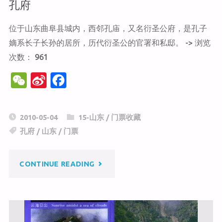
孔府
位于山东曲阜县城内，西邻孔庙，又名衍圣公府，是孔子
嫡系长子长孙的居所，历代衍圣公的官署和私邸。 -> 浏览
次数： 961
W
Si
F
e
n
a
C
a
c
2010-05-04
15-山东
/
门票收藏
h
W
e
孔府
/
山东
/
门票
at
ei
b
b
o
"孔
CONTINUE READING
o
o
k
府"