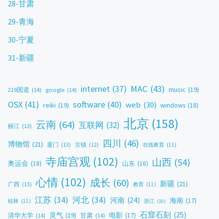
28-甘肃
29-青海
30-宁夏
31-新疆
MAC
(43)
internet
(37)
music
(19)
219国道
(14)
google
(14)
OSX
(41)
software
(40)
web
(30)
reiki
(19)
windows
(18)
北京
(158)
云南
(64)
互联网
(32)
丽江
(13)
四川
(46)
博物馆
(21)
厦门
(13)
古镇
(12)
在线教育
(11)
寺庙宫观
(102)
山西
(54)
奥运会
(18)
山东
(16)
心情
(102)
成长
(60)
新疆
(21)
广西
(13)
教育
(11)
江苏
(34)
河北
(34)
河南
(24)
海南
(17)
桂林
(11)
浙江
(10)
石窟石刻
(25)
灵气
(19)
电影
(17)
清华大学
(14)
甘肃
(14)