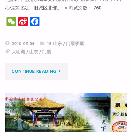
心偏东北处、旧城区北部。 -> 浏览次数： 760
W
Si
F
e
n
a
C
a
c
2010-05-04
15-山东
/
门票收藏
h
W
e
大明湖
/
山东
/
门票
at
ei
b
b
o
"大
CONTINUE READING
o
o
k
明
湖"