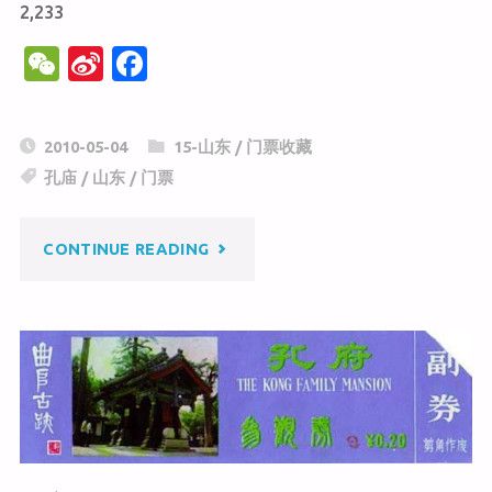
2,233
W
Si
F
e
n
a
C
a
c
2010-05-04
15-山东
/
门票收藏
h
W
e
孔庙
/
山东
/
门票
at
ei
b
b
o
"孔
CONTINUE READING
o
o
k
庙"