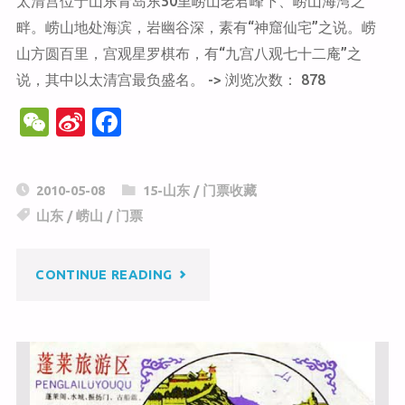
太清宫位于山东青岛东50里崂山老君峰下、崂山海湾之
畔。崂山地处海滨，岩幽谷深，素有“神窟仙宅”之说。崂
山方圆百里，宫观星罗棋布，有“九宫八观七十二庵”之
说，其中以太清宫最负盛名。 -> 浏览次数： 878
W
Si
F
e
n
a
C
a
c
2010-05-08
15-山东
/
门票收藏
h
W
e
山东
/
崂山
/
门票
at
ei
b
b
o
"崂
CONTINUE READING
o
o
k
山
太
清