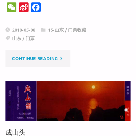
W
Si
F
e
n
a
C
a
c
2010-05-08
15-山东
/
门票收藏
h
W
e
山东
/
门票
at
ei
b
b
o
"刘
CONTINUE READING
o
o
k
公
岛"
成山头