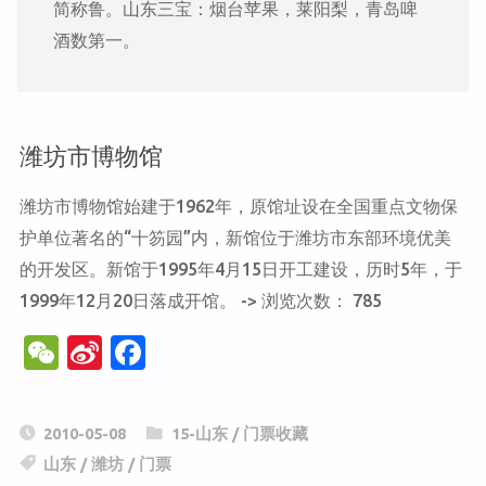
简称鲁。山东三宝：烟台苹果，莱阳梨，青岛啤
酒数第一。
潍坊市博物馆
潍坊市博物馆始建于1962年，原馆址设在全国重点文物保
护单位著名的“十笏园”内，新馆位于潍坊市东部环境优美
的开发区。新馆于1995年4月15日开工建设，历时5年，于
1999年12月20日落成开馆。 -> 浏览次数： 785
W
Si
F
e
n
a
C
a
c
2010-05-08
15-山东
/
门票收藏
h
W
e
山东
/
潍坊
/
门票