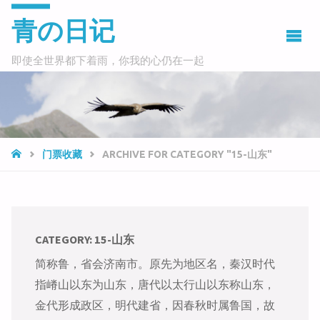
青の日记
即使全世界都下着雨，你我的心仍在一起
HOME
门票收藏
ARCHIVE FOR CATEGORY "15-山东"
CATEGORY:
15-山东
简称鲁，省会济南市。原先为地区名，秦汉时代
指嵴山以东为山东，唐代以太行山以东称山东，
金代形成政区，明代建省，因春秋时属鲁国，故