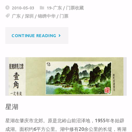
C
a
c
2010-05-03
19-广东
/
门票收藏
h
W
e
广东
/
深圳
/
锦绣中华
/
门票
at
ei
b
b
o
"锦
CONTINUE READING
o
o
k
绣
中
华
·
星湖
中
国
星湖在肇庆市北郊。原是北岭山前沼泽地，1955年冬始辟
成湖。面积约6平方公里。湖中修有20余公里的长堤，将湖