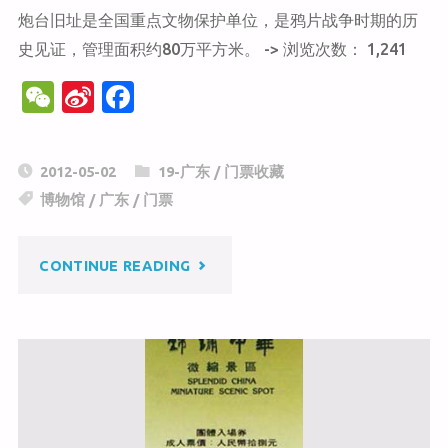
炮台旧址是全国重点文物保护单位，是鸦片战争时期的历
史见证，管理面积约80万平方米。 -> 浏览次数： 1,241
W
Si
F
e
n
a
C
a
c
2012-05-02
19-广东
/
门票收藏
h
W
e
博物馆
/
广东
/
门票
at
ei
b
b
o
"鸦
CONTINUE READING
o
o
k
片
战
争