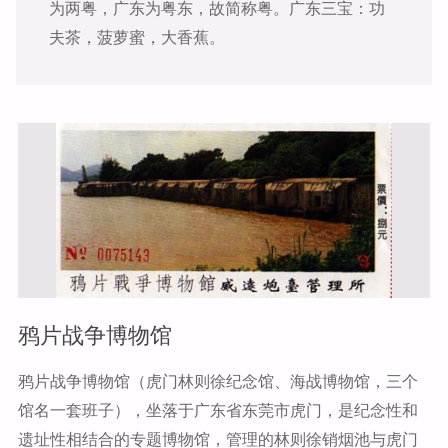
为两粤，广东为粤东，故简称粤。广东三宝：功
夫茶，菠萝蜜，大香蕉。
鸦片战争博物馆
鸦片战争博物馆（虎门林则徐纪念馆、海战博物馆，三个
馆名一套班子），坐落于广东省东莞市虎门，是纪念性和
遗址性相结合的专题博物馆，管理的林则徐销烟池与虎门