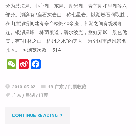
民
分为波海湖、中心湖、东湖、湖光湖、青莲湖和里湖等六
部分。湖滨有7座石灰岩山，称七星岩。以湖岩石洞取胜，
俗
在山崖湖堤间建有亭台楼阁40余座，各湖之间有堤桥相
文
连。银湖黛峰，林荫覆道，碧水波光，垂虹弄影，景色优
美，有“桂林之山，杭州之水”的美誉。为全国重点风景名
化
胜区。 -> 浏览次数： 914
村"
W
Si
F
e
n
a
C
a
c
2010-05-02
19-广东
/
门票收藏
h
W
e
广东
/
星湖
/
门票
at
ei
b
b
o
"星
CONTINUE READING
o
o
k
湖"