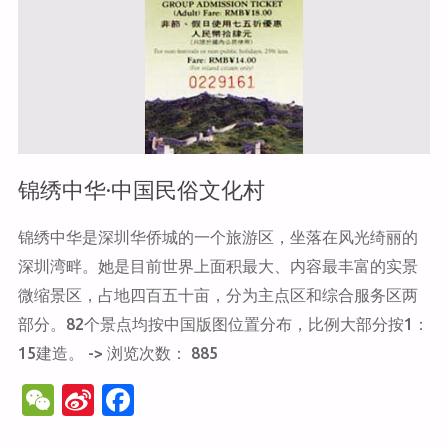
博
物
馆"
锦绣中华·中国民俗文化村
锦绣中华是深圳华侨城的一个旅游区，坐落在风光绮丽的
深圳湾畔。她是目前世界上面积最大、内容最丰富的实景
微缩景区，占地四百五十亩，分为主点区和综合服务区两
部分。82个景点均按中国版图位置分布，比例大部分按1：
15建造。 -> 浏览次数： 885
W
Si
F
e
n
a