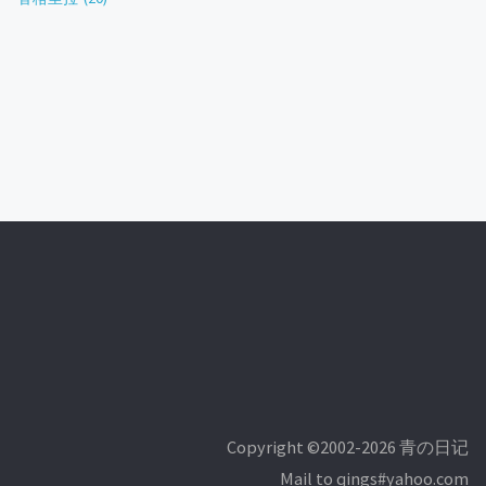
Copyright ©2002-2026 青の日记
Mail to qings#yahoo.com