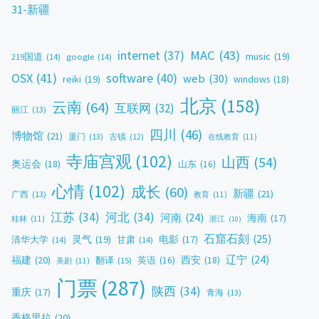
31-新疆
MAC
(43)
internet
(37)
music
(19)
219国道
(14)
google
(14)
OSX
(41)
software
(40)
web
(30)
reiki
(19)
windows
(18)
北京
(158)
云南
(64)
互联网
(32)
丽江
(13)
四川
(46)
博物馆
(21)
厦门
(13)
古镇
(12)
在线教育
(11)
寺庙宫观
(102)
山西
(54)
奥运会
(18)
山东
(16)
心情
(102)
成长
(60)
新疆
(21)
广西
(13)
教育
(11)
江苏
(34)
河北
(34)
河南
(24)
海南
(17)
桂林
(11)
浙江
(10)
石窟石刻
(25)
灵气
(19)
电影
(17)
清华大学
(14)
甘肃
(14)
辽宁
(24)
福建
(20)
西安
(18)
翻译
(15)
英语
(16)
美剧
(11)
门票
(287)
陕西
(34)
重庆
(17)
青海
(13)
香格里拉
(20)