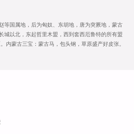
赵等国属地，后为匈奴、东胡地，唐为突厥地，蒙古
长城以北，东起哲里木盟，西到套西厄鲁特的所有盟
治区。内蒙古三宝：蒙古马，包头钢，草原盛产好皮张。
陵