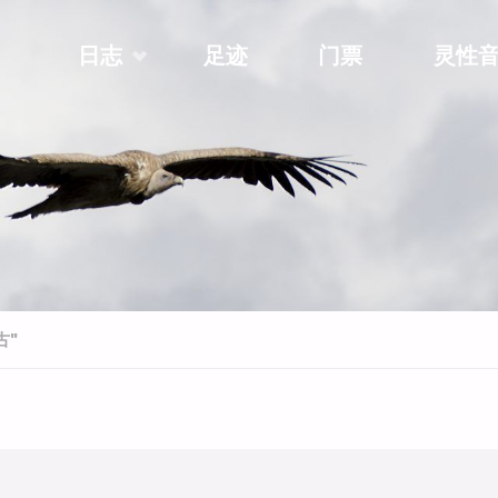
Skip
日志
足迹
门票
灵性
to
content
古"