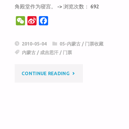
角殿堂作为寝宫。 -> 浏览次数： 692
W
Si
F
e
n
a
C
a
c
2010-05-04
05-内蒙古
/
门票收藏
h
W
e
内蒙古
/
成吉思汗
/
门票
at
ei
b
b
o
"成
CONTINUE READING
o
o
k
吉
思
汗