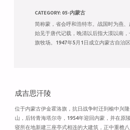
CATEGORY:
05-内蒙古
简称蒙，省会呼和浩特市。战国时为燕、
始见于唐代记载，晚清以后指大漠以南，
旗牧场。1947年5月1日成立内蒙古自
成吉思汗陵
位于内蒙古伊金霍洛旗，抗日战争时迁到榆中兴隆
山，后转青海塔尔寺，1954年迎回内蒙，并在原
寝所在地新建三座亭式相连的大建筑，正中重檐八