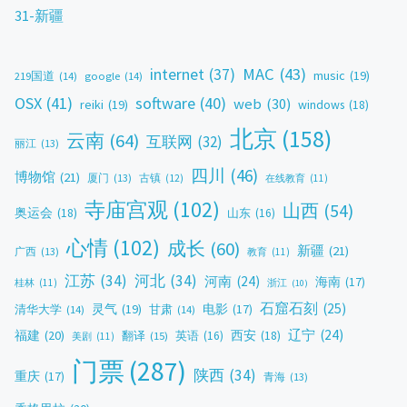
31-新疆
MAC
(43)
internet
(37)
music
(19)
219国道
(14)
google
(14)
OSX
(41)
software
(40)
web
(30)
reiki
(19)
windows
(18)
北京
(158)
云南
(64)
互联网
(32)
丽江
(13)
四川
(46)
博物馆
(21)
厦门
(13)
古镇
(12)
在线教育
(11)
寺庙宫观
(102)
山西
(54)
奥运会
(18)
山东
(16)
心情
(102)
成长
(60)
新疆
(21)
广西
(13)
教育
(11)
江苏
(34)
河北
(34)
河南
(24)
海南
(17)
桂林
(11)
浙江
(10)
石窟石刻
(25)
灵气
(19)
电影
(17)
清华大学
(14)
甘肃
(14)
辽宁
(24)
福建
(20)
西安
(18)
翻译
(15)
英语
(16)
美剧
(11)
门票
(287)
陕西
(34)
重庆
(17)
青海
(13)