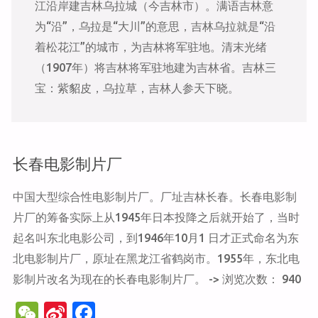
江沿岸建吉林乌拉城（今吉林市）。满语吉林意
为“沿”，乌拉是“大川”的意思，吉林乌拉就是“沿
着松花江”的城市，为吉林将军驻地。清末光绪
（1907年）将吉林将军驻地建为吉林省。吉林三
宝：紫貂皮，乌拉草，吉林人参天下晓。
长春电影制片厂
中国大型综合性电影制片厂。厂址吉林长春。长春电影制
片厂的筹备实际上从1945年日本投降之后就开始了，当时
起名叫东北电影公司，到1946年10月1 日才正式命名为东
北电影制片厂，原址在黑龙江省鹤岗市。1955年，东北电
影制片改名为现在的长春电影制片厂。 -> 浏览次数： 940
W
Si
F