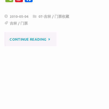
e
n
a
C
a
c
2010-05-04
07-吉林
/
门票收藏
h
W
e
吉林
/
门票
at
ei
b
b
o
"长
CONTINUE READING
o
o
k
春
电
影
制
片
厂"