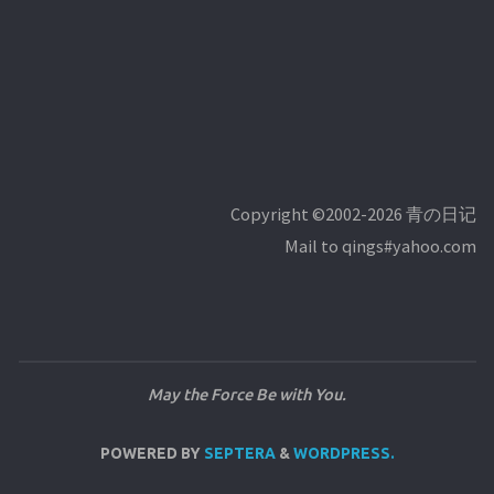
Copyright ©2002-2026 青の日记
Mail to qings#yahoo.com
May the Force Be with You.
POWERED BY
SEPTERA
&
WORDPRESS.