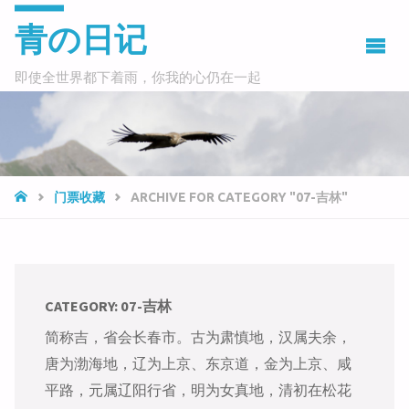
青の日记
即使全世界都下着雨，你我的心仍在一起
HOME
门票收藏
ARCHIVE FOR CATEGORY "07-吉林"
CATEGORY:
07-吉林
简称吉，省会长春市。古为肃慎地，汉属夫余，
唐为渤海地，辽为上京、东京道，金为上京、咸
平路，元属辽阳行省，明为女真地，清初在松花