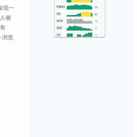
，发现一
PM10
14
O3
46
器人被
NO2
5
没有
SO2
1
CO
5
 浏览