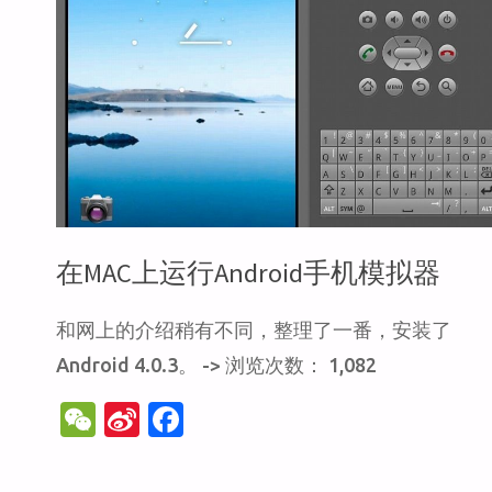
用"
在MAC上运行Android手机模拟器
和网上的介绍稍有不同，整理了一番，安装了
Android 4.0.3。 -> 浏览次数： 1,082
W
Si
F
e
n
a
C
a
c