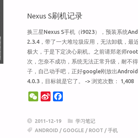
的
Nexus S刷机记录
ROOT
换三星Nexus S手机（i9023），预装系统Andr
2.3.4，带了一大堆垃圾应用，无法卸载，最
记
极大，于是下定决心刷机。之前请郑老师roo
次，怎奈不成功，系统无法正常升级，耐不
录"
子，自己动手吧，正好google刚放出Androi
4.0.3，目标就是它了。 -> 浏览次数： 1,408
W
Si
F
e
n
a
C
a
c
2011-12-19
学习笔记
h
W
e
ANDROID
/
GOOGLE
/
ROOT
/
手机
at
ei
b