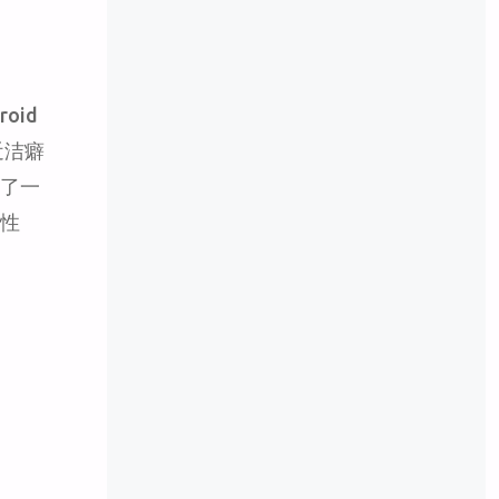
oid
近洁癖
t了一
得性
d