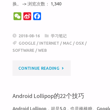
换。 -> 浏览次数： 1,340
W
Si
F
e
n
a
C
a
c
2018-08-16
学习笔记
h
W
e
GOOGLE
/
INTERNET
/
MAC
/
OSX
/
at
ei
b
SOFTWARE
/
WEB
b
o
o
o
"MAC
CONTINUE READING
k
OSX
系
Android Lollipop的22个技巧
统
Android Lollipop，就是5.0，也是棒棒糖。Googl