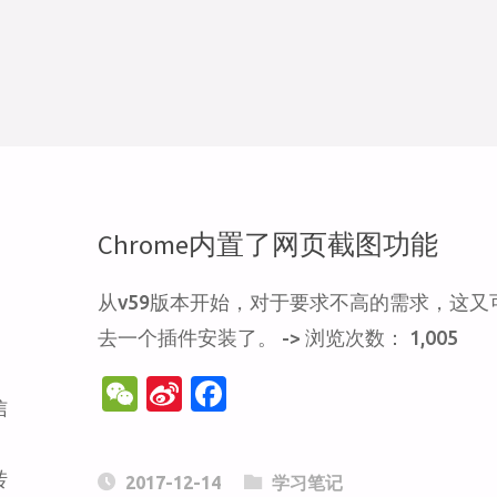
Chrome内置了网页截图功能
从v59版本开始，对于要求不高的需求，这又
去一个插件安装了。 -> 浏览次数： 1,005
W
Si
F
信
e
n
a
C
a
c
转
2017-12-14
学习笔记