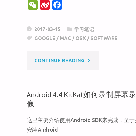
W
Si
F
图
e
n
a
功
C
a
c
2017-03-15
学习笔记
h
W
e
能"
GOOGLE
/
MAC
/
OSX
/
SOFTWARE
at
ei
b
b
o
"将
CONTINUE READING
o
o
k
GOOGLE+精
选
Android 4.4 KitKat如何录制屏幕
像
照
这里主要介绍使用Android SDK来完成，至
片
安装Android