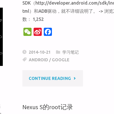
SDK（http://developer.android.com/sdk/in
设
tml）和ADB驱动，就不详细说明了。 -> 浏
置
数： 1,252
W
Si
F
为
e
n
a
MAC
C
a
c
2014-10-21
学习笔记
h
W
e
壁
ANDROID
/
GOOGLE
at
ei
b
b
o
纸"
"ANDROID
CONTINUE READING
o
o
k
4.4
KITKAT
Nexus S的root记录
临