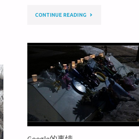
b
o
"NEXUS
CONTINUE READING
o
o
k
S
刷
机
记
录"
Google的事情