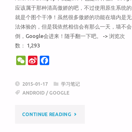
应该属于那种清高傲娇的吧，不过使用原生系统的
WEBP
就是个图个干净！虽然很多傲娇的功能在墙内是无
法体验的，但是我依然相信会有那么一天，墙不会
图
倒，Google会进来！随手翻一下吧。 -> 浏览次
像
数： 1,293
W
Si
F
格
e
n
a
式
C
a
c
2015-01-17
学习笔记
h
W
e
的
ANDROID
/
GOOGLE
at
ei
b
b
o
转
"ANDROID
CONTINUE READING
o
o
换"
k
LOLLIPOP