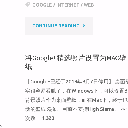
h
W
e
GOOGLE
/
INTERNET
/
WEB
at
ei
b
b
o
"CHROME
CONTINUE READING
o
o
k
内
置
将Google+精选照片设置为MAC壁
纸
了
【Google+已经于2019年3月7日停用】 桌
网
实很容易看腻了，在Windows下，可以设置Bi
背景照片作为桌面壁纸，而在Mac下，终于
页
新的壁纸选择。 目前不支持High Sierra。 ->
截
次数： 1,323
e