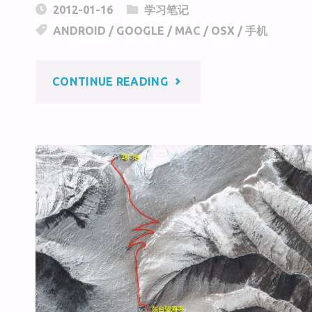
2012-01-16
学习笔记
h
W
e
ANDROID
/
GOOGLE
/
MAC
/
OSX
/
手机
at
ei
b
b
o
"在
CONTINUE READING
o
o
k
MAC
上
运
行
ANDROID
手