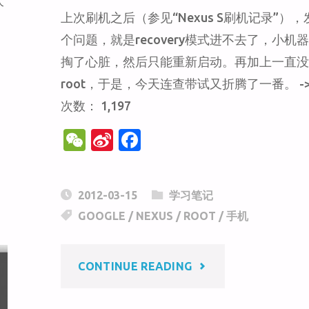
次
如
上次刷机之后（参见“Nexus S刷机记录”）
个问题，就是recovery模式进不去了，小机
何
掏了心脏，然后只能重新启动。再加上一直
root，于是，今天连查带试又折腾了一番。 ->
录
次数： 1,197
制
W
Si
F
e
n
a
屏
C
a
c
幕
2012-03-15
学习笔记
h
W
e
GOOGLE
/
NEXUS
/
ROOT
/
手机
at
ei
b
录
b
o
"NEXUS
CONTINUE READING
o
o
像"
k
S