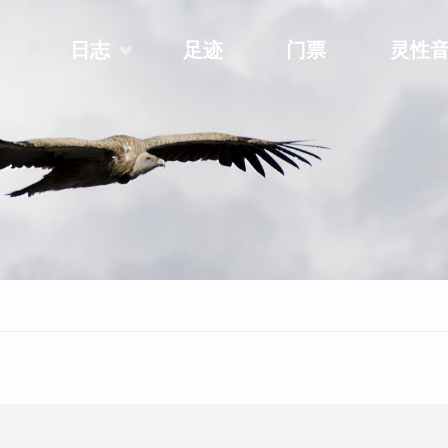
Skip
日志
足迹
门票
灵性
to
content