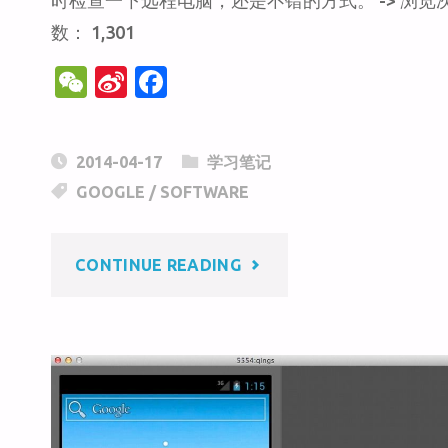
时检查一下远程电脑，还是不错的方式。 -> 浏览
数： 1,301
W
Si
F
e
n
a
C
a
c
2014-04-17
学习笔记
h
W
e
GOOGLE
/
SOFTWARE
at
ei
b
b
o
"GOOGLE
CONTINUE READING
o
o
k
REMOTE
DESKTOP
应