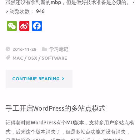
虽然还没有拿到新的mbp，但是做好技术准备是必须的。 -
新
> 浏览次数： 946
启
W
Si
F
动
e
n
a
C
a
c
TOUCH
2016-11-28
学习笔记
h
W
e
MAC
/
OSX
/
SOFTWARE
BAR"
at
ei
b
b
o
"如
CONTINUE READING
o
o
k
何
手工开启WordPress的多站点模式
获
记得老时候WordPress有个MU版本，支持多用户多站点模
得
式，后来这个版本消失了，但是多站点功能并没有消失，
TOUCH