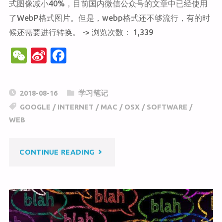
式图像减小40%，目前国内微信公众号的文章中已经使用
了WebP格式图片。但是，webp格式还不够流行，有的时
指
候还需要进行转换。 -> 浏览次数： 1,339
令
W
Si
F
e
n
a
和
C
a
c
2018-08-16
学习笔记
路
h
W
e
GOOGLE
/
INTERNET
/
MAC
/
OSX
/
SOFTWARE
/
at
ei
b
径
WEB
b
o
信
o
o
"MAC
CONTINUE READING
k
息"
OSX
系