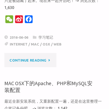
只是被隐藏了起来。现在来一起开启吧！ -> 浏览次数：
1,630
BAR
W
Si
F
的
e
n
a
C
a
c
截
2016-06-06
学习笔记
h
W
e
INTERNET
/
MAC
/
OSX
/
WEB
图"
at
ei
b
b
o
"手
CONTINUE READING
o
o
k
工
MAC OSX下的Apache、PHP和MySQL安
开
装配置
启
最近全新安装系统，又重新配置一遍，还是在这里整理一
WORDPRESS
个笔记备份吧。 -> 浏览次数： 1,142