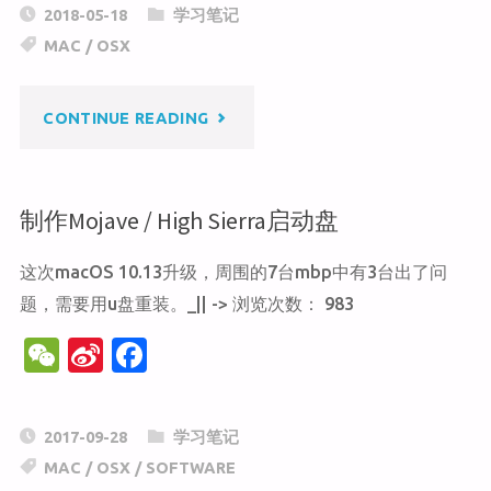
C
a
c
2018-05-18
学习笔记
h
W
e
但
MAC
/
OSX
at
ei
b
不
b
o
"更
CONTINUE READING
o
o
实
k
改
用"
制作Mojave / High Sierra启动盘
OSX
这次macOS 10.13升级，周围的7台mbp中有3台出了问
系
题，需要用u盘重装。_|| -> 浏览次数： 983
统
W
Si
F
截
e
n
a
C
a
c
屏
2017-09-28
学习笔记
h
W
e
MAC
/
OSX
/
SOFTWARE
图