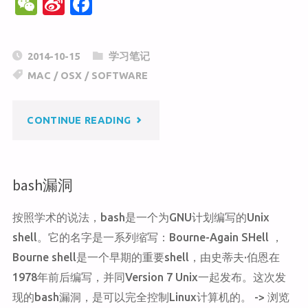
W
Si
F
FOR
e
n
a
C
a
c
MAC"
2014-10-15
学习笔记
h
W
e
MAC
/
OSX
/
SOFTWARE
at
ei
b
b
o
"MAC
CONTINUE READING
o
o
k
OSX
bash漏洞
升
按照学术的说法，bash是一个为GNU计划编写的Unix
级
shell。它的名字是一系列缩写：Bourne-Again SHell ，
后
Bourne shell是一个早期的重要shell，由史蒂夫·伯恩在
1978年前后编写，并同Version 7 Unix一起发布。这次发
无
现的bash漏洞，是可以完全控制Linux计算机的。 -> 浏览