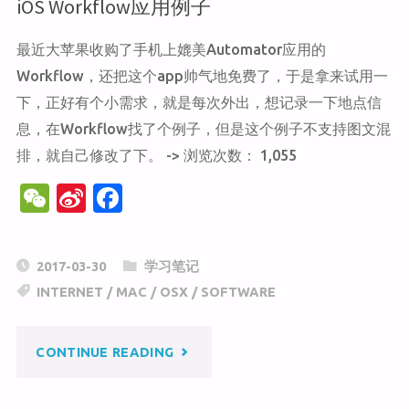
iOS Workflow应用例子
最近大苹果收购了手机上媲美Automator应用的
Workflow，还把这个app帅气地免费了，于是拿来试用一
下，正好有个小需求，就是每次外出，想记录一下地点信
息，在Workflow找了个例子，但是这个例子不支持图文混
排，就自己修改了下。 -> 浏览次数： 1,055
W
Si
F
e
n
a
C
a
c
2017-03-30
学习笔记
h
W
e
INTERNET
/
MAC
/
OSX
/
SOFTWARE
at
ei
b
b
o
"IOS
CONTINUE READING
o
o
k
WORKFLOW