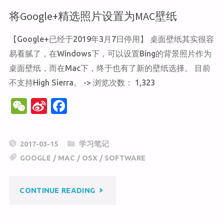
将Google+精选照片设置为MAC壁纸
应
【Google+已经于2019年3月7日停用】 桌面壁纸其实很容
用
易看腻了，在Windows下，可以设置Bing的背景照片作为
例
桌面壁纸，而在Mac下，终于也有了新的壁纸选择。 目前
不支持High Sierra。 -> 浏览次数： 1,323
子"
W
Si
F
e
n
a
C
a
c
2017-03-15
学习笔记
h
W
e
GOOGLE
/
MAC
/
OSX
/
SOFTWARE
at
ei
b
b
o
"将
CONTINUE READING
o
o
k
GOOGLE+精