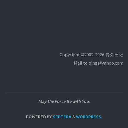
Copyright ©2002-2026 青の日记
Mail to qings#yahoo.com
May the Force Be with You.
POWERED BY
SEPTERA
&
WORDPRESS.