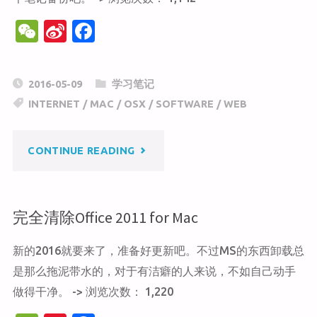
W
Si
F
的
e
n
a
多
C
a
c
2016-05-09
学习笔记
h
W
e
站
INTERNET
/
MAC
/
OSX
/
SOFTWARE
/
WEB
at
ei
b
点
b
o
"MAC
CONTINUE READING
o
o
模
k
OSX
式"
完全清除Office 2011 for Mac
下
新的2016就要来了，准备好更新吧。不过MS的东西卸载总
的
是那么拖泥带水的，对于有洁癖的人来说，不如自己动手
APACHE、
做得干净。 -> 浏览次数： 1,220