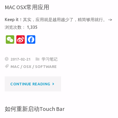
MAC OSX常用应用
选
Keep it！其实，应用就是越用越少了，精简够用就行。 ->
照
浏览次数： 1,335
片
W
Si
F
设
e
n
a
C
a
c
置
2017-02-21
学习笔记
h
W
e
MAC
/
OSX
/
SOFTWARE
为
at
ei
b
b
o
MAC
"MAC
CONTINUE READING
o
o
壁
k
OSX
如何重新启动Touch Bar
纸"
常