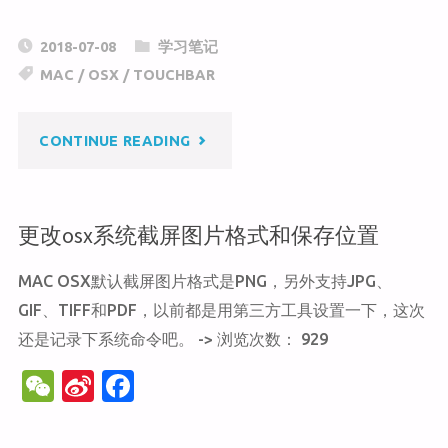
e
n
a
C
a
c
2018-07-08
学习笔记
h
W
e
MAC
/
OSX
/
TOUCHBAR
at
ei
b
b
o
"MACBOOK
CONTINUE READING
o
o
k
PRO
更改osx系统截屏图片格式和保存位置
的
MAC OSX默认截屏图片格式是PNG，另外支持JPG、
TOUCH
GIF、TIFF和PDF，以前都是用第三方工具设置一下，这次
BAR，
还是记录下系统命令吧。 -> 浏览次数： 929
W
Si
F
有
e
n
a
用