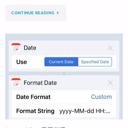
at
ei
b
b
o
片
"制
CONTINUE READING
o
o
格
k
作
式
MOJAVE
和
/
保
HIGH
存
SIERRA
位
启
置"
动
盘"