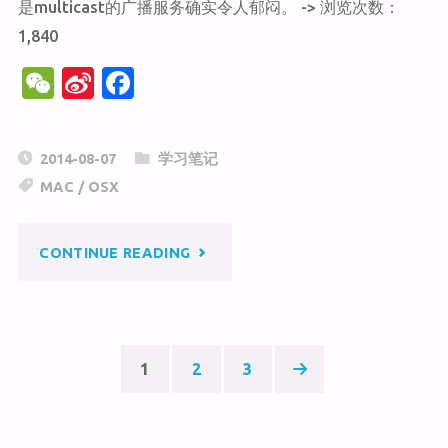
是multicast的广播服务确实令人郁闷。 -> 浏览次数：
1,840
W
Si
F
e
n
a
C
a
c
2014-08-07
学习笔记
h
W
e
MAC
/
OSX
at
ei
b
b
o
"OS
CONTINUE READING
o
o
k
X
如
1
2
3
Posts
何
停