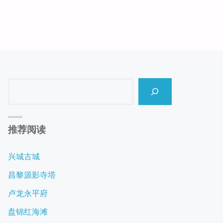
响
DNS"
Search
推荐阅读
兴城古城
昌黎源影寺塔
卢龙永平府
盘锦红海滩