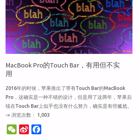
统
WEBP
图
像
格
MacBook Pro的Touch Bar，有用但不实
用
式
2016年的时候，苹果推出了带有Touch Bar的MacBook
的
Pro，这确实是一种不错的设计，但是用了这两年，苹果后
转
续在Touch Bar上似乎也没有什么努力，确实是有些尴尬。
-> 浏览次数： 1,003
换"
W
Si
F