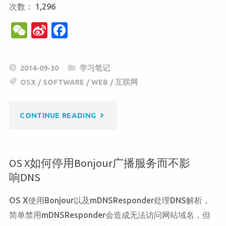
次数： 1,296
法
W
Si
F
远
e
n
a
程
C
a
c
2014-09-30
学习笔记
h
W
e
SSH
OSX
/
SOFTWARE
/
WEB
/
互联网
at
ei
b
问
b
o
"BASH
CONTINUE READING
o
o
题
k
漏
解
OS X如何停用Bonjour广播服务而不影
洞"
响DNS
决"
OS X使用Bonjour以及mDNSResponder处理DNS解析，
简单禁用mDNSResponder会造成无法访问网站域名，但