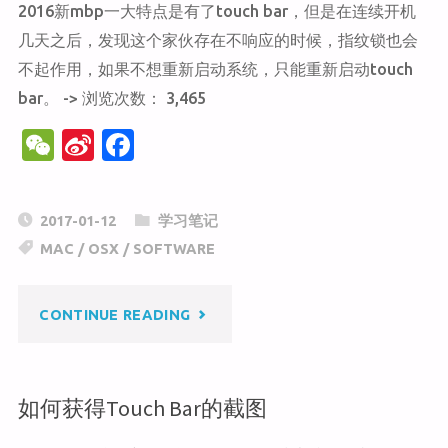
2016新mbp一大特点是有了touch bar，但是在连续开机
用
几天之后，发现这个家伙存在不响应的时候，指纹锁也会
应
不起作用，如果不想重新启动系统，只能重新启动touch
bar。 -> 浏览次数： 3,465
用"
W
Si
F
e
n
a
C
a
c
2017-01-12
学习笔记
h
W
e
MAC
/
OSX
/
SOFTWARE
at
ei
b
b
o
"如
CONTINUE READING
o
o
k
何
如何获得Touch Bar的截图
重