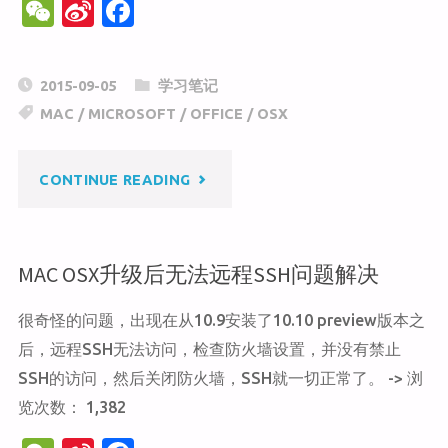
W
Si
F
PHP
e
n
a
和
C
a
c
2015-09-05
学习笔记
h
W
e
MYSQL
MAC
/
MICROSOFT
/
OFFICE
/
OSX
at
ei
b
安
b
o
"完
CONTINUE READING
o
o
装
k
全
配
MAC OSX升级后无法远程SSH问题解决
清
置"
很奇怪的问题，出现在从10.9安装了10.10 preview版本之
除
后，远程SSH无法访问，检查防火墙设置，并没有禁止
OFFICE
SSH的访问，然后关闭防火墙，SSH就一切正常了。 -> 浏
览次数： 1,382
2011