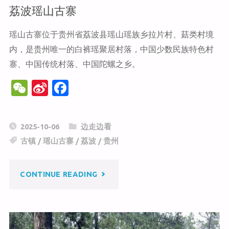
北
荔波瑶山古寨
山"
瑶山古寨位于贵州省荔波县瑶山瑶族乡拉片村、菇类村境
内，是贵州唯一的白裤瑶聚居村落，中国少数民族特色村
寨、中国传统村落、中国陀螺之乡。
W
Si
F
e
n
a
C
a
c
2025-10-06
边走边看
h
W
e
古镇
/
瑶山古寨
/
荔波
/
贵州
at
ei
b
b
o
"荔
CONTINUE READING
o
o
k
波
瑶