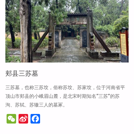
山
古
寨"
郏县三苏墓
三苏墓，也称三苏坟，俗称苏坟、苏家坟，位于河南省平
顶山市郏县的小峨眉山麓，是北宋时期知名“三苏”的苏
洵、苏轼、苏辙三人的墓冢。
W
Si
F
e
n
a