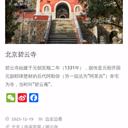
滩"
北京碧云寺
碧云寺始建于元朝至顺二年（1331年），据传是元朝开国
元勋耶律楚材的后代阿勒弥（另一说法为“阿里吉”）舍宅
为寺，当时叫“碧云庵”。
W
Si
F
e
n
a
C
a
c
2025-12-19
边走边看
h
W
e
北京
/
寺庙宫观
/
碧云寺