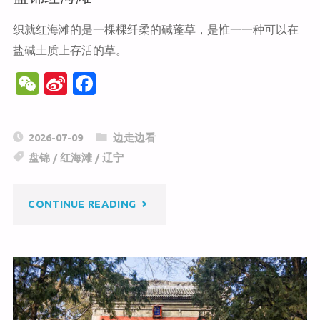
织就红海滩的是一棵棵纤柔的碱蓬草，是惟一一种可以在
盐碱土质上存活的草。
W
Si
F
e
n
a
C
a
c
2026-07-09
边走边看
h
W
e
盘锦
/
红海滩
/
辽宁
at
ei
b
b
o
"盘
CONTINUE READING
o
o
k
锦
红
海