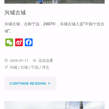
兴城古城
兴城古城，古称宁远，2007年，兴城古城入选“中国十佳古
城”。
W
Si
F
e
n
a
C
a
c
2026-07-11
边走边看
h
W
e
兴城
/
古城
/
宁远
/
河北
at
ei
b
b
o
"兴
CONTINUE READING
o
o
k
城
古