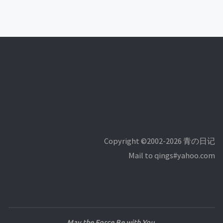
Copyright ©2002-2026 青の日记
Mail to qings#yahoo.com
May the Force Be with You.