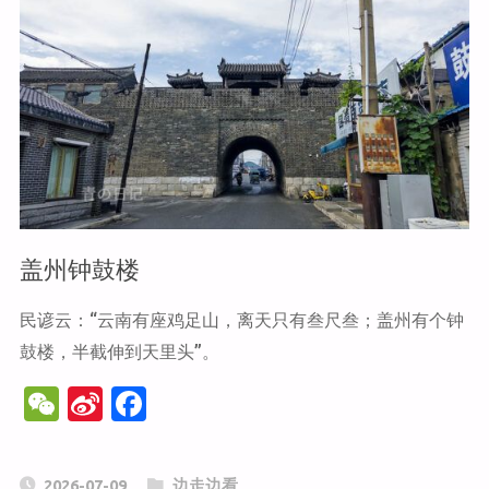
城"
盖州钟鼓楼
民谚云：“云南有座鸡足山，离天只有叁尺叁；盖州有个钟
鼓楼，半截伸到天里头”。
W
Si
F
e
n
a
C
a
c
2026-07-09
边走边看