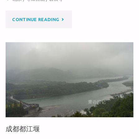
at
ei
b
b
o
"北
CONTINUE READING
o
o
k
京
碧
云
寺"
成都都江堰