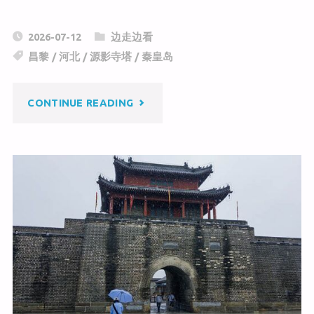
e
n
a
C
a
c
2026-07-12
边走边看
h
W
e
昌黎
/
河北
/
源影寺塔
/
秦皇岛
at
ei
b
b
o
"昌
CONTINUE READING
o
o
k
黎
源
影
寺
塔"