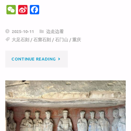
W
Si
F
e
n
a
C
a
c
2025-10-11
边走边看
h
W
e
大足石刻
/
石窟石刻
/
石门山
/
重庆
at
ei
b
b
o
"重
CONTINUE READING
o
o
k
庆
大
足
石
刻