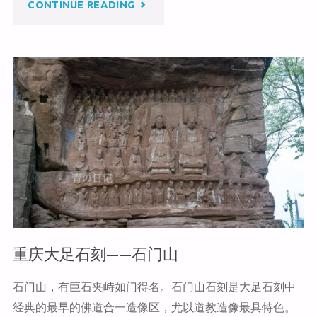
"重
CONTINUE READING
o
o
k
庆
大
足
石
刻
——
南
重庆大足石刻——石门山
山"
石门山，有巨石夹峙如门得名。石门山石刻是大足石刻中
经典的最早的佛道合一造像区，尤以道教造像最具特色。