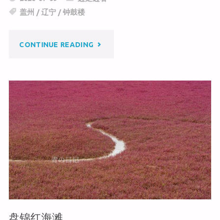
h
W
e
盖州
/
辽宁
/
钟鼓楼
at
ei
b
b
o
"盖
CONTINUE READING
o
o
k
州
钟
鼓
楼"
盘锦红海滩