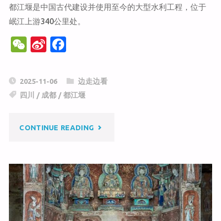
都江堰是中国古代建设并使用至今的大型水利工程，位于
岷江上游340公里处。
W
Si
F
e
n
a
C
a
c
2025-11-06
边走边看
h
W
e
四川
/
成都
/
都江堰
at
ei
b
b
o
"成
CONTINUE READING
o
o
k
都
都
江