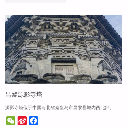
o
o
k
龙
永
平
府"
昌黎源影寺塔
源影寺塔位于中国河北省秦皇岛市昌黎县城内西北部。
W
Si
F