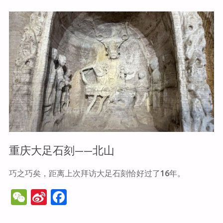
k
大
足
石
刻
——
石
重庆大足石刻——北山
篆
巧之巧矣，距离上次拜访大足石刻恰好过了16年。
山"
W
Si
F
e
n
a