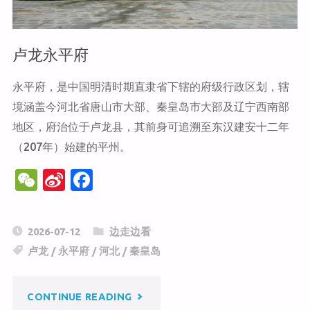
卢龙永平府
永平府，是中国明清时期直隶省下辖的府级行政区划，辖
境涵盖今河北省唐山市大部、秦皇岛市大部及辽宁西南部
地区，府治位于卢龙县，其前身可追溯至东汉建安十二年
（207年）始建的平州。
W
Si
F
e
n
a
C
a
c
2026-07-12
边走边看
h
W
e
卢龙
/
永平府
/
河北
/
秦皇岛
at
ei
b
b
o
"卢
CONTINUE READING