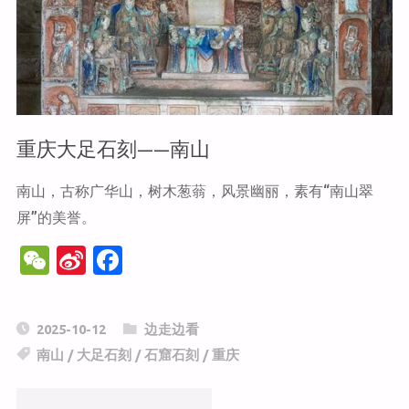
堰"
重庆大足石刻——南山
南山，古称广华山，树木葱蓊，风景幽丽，素有“南山翠
屏”的美誉。
W
Si
F
e
n
a
C
a
c
2025-10-12
边走边看
h
W
e
南山
/
大足石刻
/
石窟石刻
/
重庆
at
ei
b
b
o