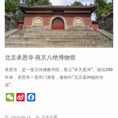
垕
古
镇"
北京承恩寺·燕京八绝博物馆
承恩寺，是一座汉传佛教寺院，取义“承天恩泽”。据说500
年来，承恩寺一直闭门谢客，被称作“北京最神秘的寺
庙”。
W
Si
F
e
n
a
C
a
c
2025-09-17
边走边看