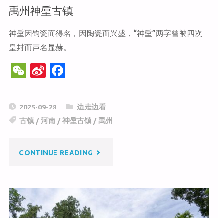
禹州神垕古镇
神垕因钧瓷而得名，因陶瓷而兴盛，“神垕”两字曾被四次
皇封而声名显赫。
W
Si
F
e
n
a
C
a
c
2025-09-28
边走边看
h
W
e
古镇
/
河南
/
神垕古镇
/
禹州
at
ei
b
b
o
"禹
CONTINUE READING
o
o
k
州
神