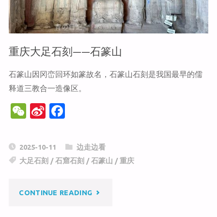
——
石
重庆大足石刻——石篆山
门
石篆山因冈峦回环如篆故名，石篆山石刻是我国最早的儒
释道三教合一造像区。
山"
W
Si
F
e
n
a
C
a
c
2025-10-11
边走边看
h
W
e
大足石刻
/
石窟石刻
/
石篆山
/
重庆
at
ei
b
b
o
"重
CONTINUE READING
o
o
庆