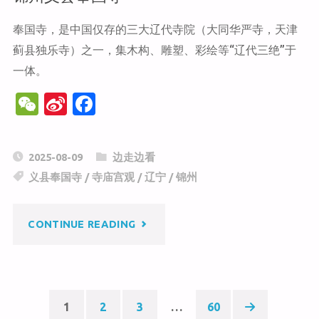
八
奉国寺，是中国仅存的三大辽代寺院（大同华严寺，天津
蓟县独乐寺）之一，集木构、雕塑、彩绘等“辽代三绝”于
绝
一体。
博
W
Si
F
物
e
n
a
C
a
c
馆"
2025-08-09
边走边看
h
W
e
义县奉国寺
/
寺庙宫观
/
辽宁
/
锦州
at
ei
b
b
o
"锦
CONTINUE READING
o
o
k
州
义
1
2
3
…
60