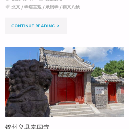
h
W
e
北京
/
寺庙宫观
/
承恩寺
/
燕京八绝
at
ei
b
b
o
"北
CONTINUE READING
o
o
k
京
承
恩
寺
·
燕
京
锦州义县奉国寺