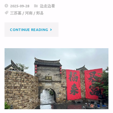
C
a
c
2025-09-28
边走边看
h
W
e
三苏墓
/
河南
/
郏县
at
ei
b
b
o
"郏
CONTINUE READING
o
o
k
县
三
苏
墓"