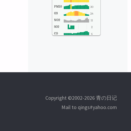
PM10
30
O3
24
NO2
11
SO2
2
CO
6
Copyright ©2002-2026 青の日记
Mail to qings#yahoo.com