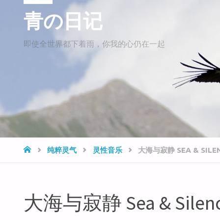
青の日记
即使全世界都下着雨，你我的心仍在一起
HOME
纯粹灵气
灵性音乐
大海与寂静 SEA & SILE
大海与寂静 Sea & Silen