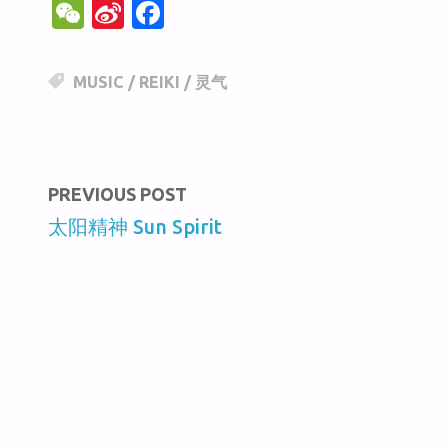
W
Si
F
e
n
a
C
a
c
MUSIC
/
REIKI
/
灵气
h
W
e
at
ei
b
b
o
PREVIOUS POST
o
o
太阳精神 Sun Spirit
k