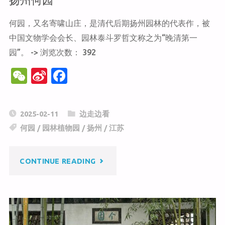
山
何园，又名寄啸山庄，是清代后期扬州园林的代表作，被
中国文物学会会长、园林泰斗罗哲文称之为“晚清第一
古
园”。 -> 浏览次数： 392
建
W
Si
F
筑
e
n
a
C
a
c
群"
2025-02-11
边走边看
h
W
e
何园
/
园林植物园
/
扬州
/
江苏
at
ei
b
b
o
"扬
CONTINUE READING
o
o
k
州
何