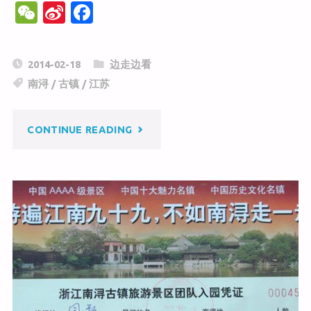
W
Si
F
e
n
a
C
a
c
2014-02-18
边走边看
h
W
e
南浔
/
古镇
/
江苏
at
ei
b
b
o
"南
CONTINUE READING
o
o
k
浔
古
镇
游"