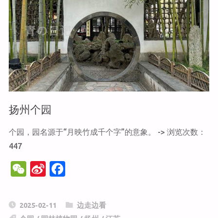
园"
扬州个园
个园，园名源于“月映竹成千个字”的意象。 -> 浏览次数：
447
W
Si
F
e
n
a
C
a
c
2025-02-11
边走边看
h
W
e