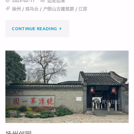
2025-02-17
边走边看
h
W
e
徐州
/
戏马台
/
户部山古建筑群
/
江苏
at
ei
b
b
o
"徐
CONTINUE READING
o
o
k
州
戏
马
台
和
户
部
扬州何园