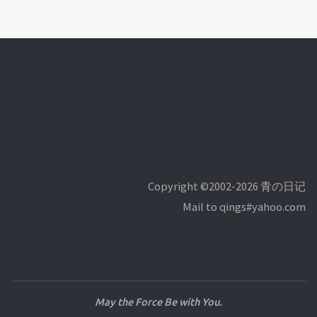
Copyright ©2002-2026 青の日记
Mail to qings#yahoo.com
May the Force Be with You.