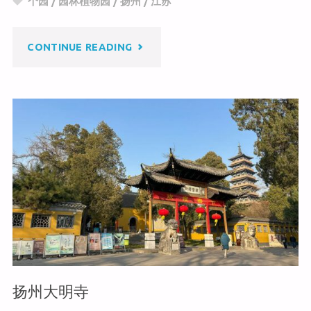
个园
/
园林植物园
/
扬州
/
江苏
at
ei
b
b
o
"扬
CONTINUE READING
o
o
k
州
个
园"
扬州大明寺