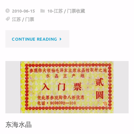
C
a
c
2010-06-15
10-江苏
/
门票收藏
h
W
e
江苏
/
门票
at
ei
b
b
o
"煦
CONTINUE READING
o
o
k
园"
东海水晶