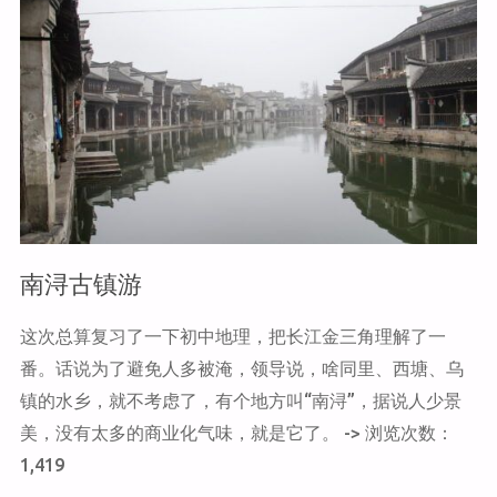
清
明
观
鸟"
南浔古镇游
这次总算复习了一下初中地理，把长江金三角理解了一
番。话说为了避免人多被淹，领导说，啥同里、西塘、乌
镇的水乡，就不考虑了，有个地方叫“南浔”，据说人少景
美，没有太多的商业化气味，就是它了。 -> 浏览次数：
1,419