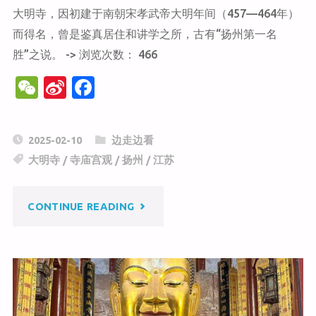
大明寺，因初建于南朝宋孝武帝大明年间（457—464年）
而得名，曾是鉴真居住和讲学之所，古有“扬州第一名
胜”之说。 -> 浏览次数： 466
W
Si
F
e
n
a
C
a
c
2025-02-10
边走边看
h
W
e
大明寺
/
寺庙宫观
/
扬州
/
江苏
at
ei
b
b
o
"扬
CONTINUE READING
o
o
k
州
大
明