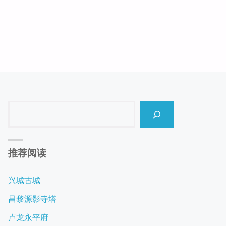
纪
念
馆"
Search
推荐阅读
兴城古城
昌黎源影寺塔
卢龙永平府