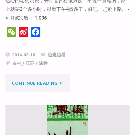
热心的老奶奶说，去陆巷古村很方便，不过一查地图，路
上就要2个多小时，眼看下午4点多了，好吧，赶紧上路。 -
> 浏览次数： 1,096
W
Si
F
e
n
a
C
a
c
2014-02-16
边走边看
h
W
e
古村
/
江苏
/
陆巷
at
ei
b
b
o
"陆
CONTINUE READING
o
o
k
巷
古
村