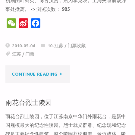
初期由叶剑英、博古负责，后为李克农。上海失陷前该办
历
事处撤离。 -> 浏览次数： 985
W
Si
F
史
e
n
a
博
C
a
c
2010-05-04
10-江苏
/
门票收藏
h
W
e
物
江苏
/
门票
at
ei
b
馆"
b
o
"八
CONTINUE READING
o
o
k
路
雨花台烈士陵园
军
雨花台烈士陵园，位于江苏南京中华门外雨花台，是新中
南
国规模最大的纪念性陵园。烈士就义群雕、纪念观和纪念
京
碑是主要纪念性建筑。整个陵园苍松似海、翠竹成林。陵