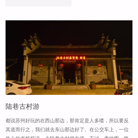
o
o
k
浔
古
镇"
陆巷古村游
都说苏州好玩的在西山那边，那肯定是人多喽，所以要反
其道而行之，我们就去东山那边好了。在公交车上，一位