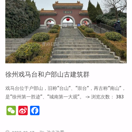
徐州戏马台和户部山古建筑群
戏马台位于户部山，旧称“台山”、“崇台”，再古称“南山”，
是“徐州第一胜迹”、“城南第一大观”。 -> 浏览次数： 383
W
Si
F
e
n
a
C
a
c