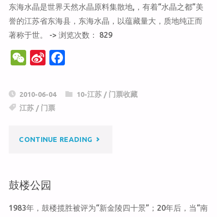
东海水晶是世界天然水晶原料集散地,，有着“水晶之都”美
誉的江苏省东海县，东海水晶，以蕴藏量大，质地纯正而
著称于世。 -> 浏览次数： 829
W
Si
F
e
n
a
C
a
c
2010-06-04
10-江苏
/
门票收藏
h
W
e
江苏
/
门票
at
ei
b
b
o
"东
CONTINUE READING
o
o
k
海
鼓楼公园
水
1983年，鼓楼揽胜被评为“新金陵四十景”；20年后，当“南
晶"