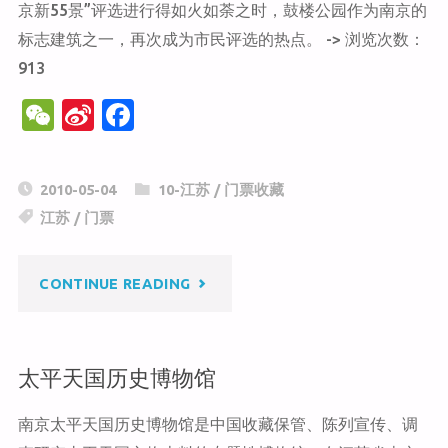
京新55景”评选进行得如火如荼之时，鼓楼公园作为南京的
标志建筑之一，再次成为市民评选的热点。 -> 浏览次数：
913
W
Si
F
e
n
a
C
a
c
2010-05-04
10-江苏
/
门票收藏
h
W
e
江苏
/
门票
at
ei
b
b
o
"鼓
CONTINUE READING
o
o
k
楼
太平天国历史博物馆
公
南京太平天国历史博物馆是中国收藏保管、陈列宣传、调
园"