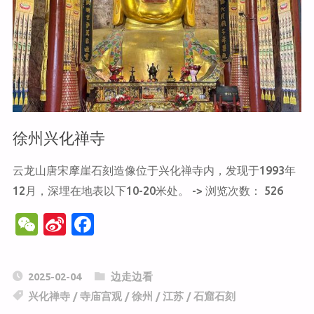
寺"
徐州兴化禅寺
云龙山唐宋摩崖石刻造像位于兴化禅寺内，发现于1993年
12月，深埋在地表以下10-20米处。 -> 浏览次数： 526
W
Si
F
e
n
a
C
a
c
2025-02-04
边走边看
h
W
e
兴化禅寺
/
寺庙宫观
/
徐州
/
江苏
/
石窟石刻
at
ei
b