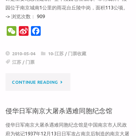
园位于南京城南1公里的雨花台丘陵中岗，面积113公顷。
办
-> 浏览次数： 909
事
W
Si
F
e
n
a
处
C
a
c
2010-05-04
10-江苏
/
门票收藏
纪
h
W
e
江苏
/
门票
at
ei
b
念
b
o
"雨
CONTINUE READING
馆"
o
o
k
花
侵华日军南京大屠杀遇难同胞纪念馆
台
侵华日军南京大屠杀遇难同胞纪念馆是中国南京市人民政
烈
府为铭记1937年12月13日日军攻占南京后制造的南京大屠