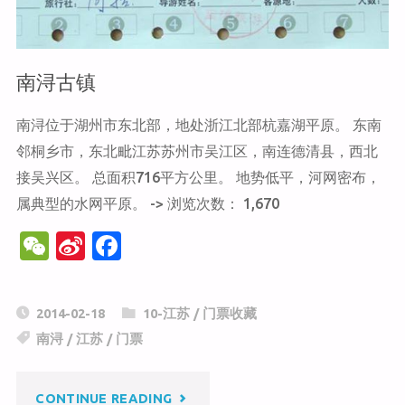
南浔古镇
南浔位于湖州市东北部，地处浙江北部杭嘉湖平原。 东南
邻桐乡市，东北毗江苏苏州市吴江区，南连德清县，西北
接吴兴区。 总面积716平方公里。 地势低平，河网密布，
属典型的水网平原。 -> 浏览次数： 1,670
W
Si
F
e
n
a
C
a
c
2014-02-18
10-江苏
/
门票收藏
h
W
e
南浔
/
江苏
/
门票
at
ei
b
b
o
"南
CONTINUE READING