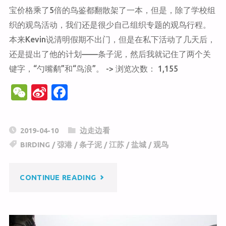
宝价格乘了5倍的鸟鉴都翻散架了一本，但是，除了学校组
织的观鸟活动，我们还是很少自己组织专题的观鸟行程。
本来Kevin说清明假期不出门，但是在私下活动了几天后，
还是提出了他的计划——条子泥，然后我就记住了两个关
键字，“勺嘴鹬”和“鸟浪”。 -> 浏览次数： 1,155
W
Si
F
e
n
a
C
a
c
2019-04-10
边走边看
h
W
e
BIRDING
/
弶港
/
条子泥
/
江苏
/
盐城
/
观鸟
at
ei
b
b
o
"条
CONTINUE READING
o
o
k
子
泥