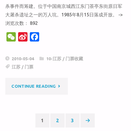
士
杀事件而筹建。位于中国南京城西江东门茶亭东街原日军
大屠杀遗址之一的万人坑。1985年8月15日落成开放。 ->
陵
浏览次数： 892
园"
W
Si
F
e
n
a
C
a
c
2010-05-04
10-江苏
/
门票收藏
h
W
e
江苏
/
门票
at
ei
b
b
o
"侵
CONTINUE READING
o
o
k
华
日
1
2
3
军