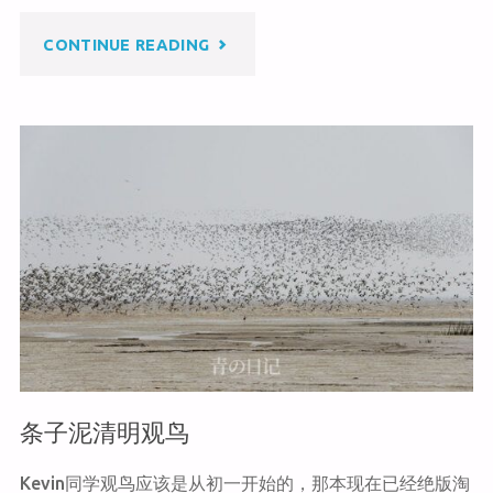
b
o
"徐
CONTINUE READING
o
o
k
州
兴
化
禅
寺"
条子泥清明观鸟
Kevin同学观鸟应该是从初一开始的，那本现在已经绝版淘