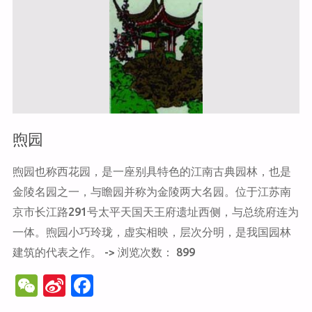
游"
煦园
煦园也称西花园，是一座别具特色的江南古典园林，也是
金陵名园之一，与瞻园并称为金陵两大名园。位于江苏南
京市长江路291号太平天国天王府遗址西侧，与总统府连为
一体。煦园小巧玲珑，虚实相映，层次分明，是我国园林
建筑的代表之作。 -> 浏览次数： 899
W
Si
F
e
n
a