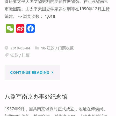
查研究太平天国文物史料的专题性博物馆。在江苏省南京
市瞻园路。由太平天国史学家罗尔纲等在1950年12月主持
筹建。 -> 浏览次数： 1,018
W
Si
F
e
n
a
C
a
c
2010-05-04
10-江苏
/
门票收藏
h
W
e
江苏
/
门票
at
ei
b
b
o
"太
CONTINUE READING
o
o
k
平
八路军南京办事处纪念馆
天
1937年9月，国共南京谈判时正式成立，地址在傅侯岗。
国