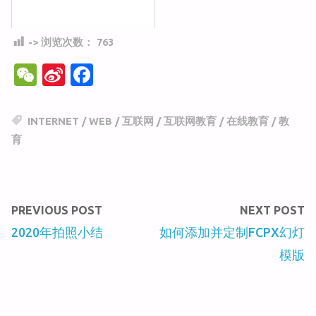
-> 浏览次数：
763
W
Si
F
e
n
a
C
a
c
INTERNET
/
WEB
/
互联网
/
互联网教育
/
在线教育
/
教
h
W
e
育
at
ei
b
b
o
o
o
PREVIOUS POST
NEXT POST
k
2020年拍照小结
如何添加并定制FCPX幻灯
模版