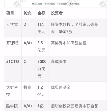
项目
轮次
金额
投资者
云学堂
D
1亿
钲资本领投，老股东云锋基
美元
金、SIG跟投
开课吧
A/A+
5.5
高榕资本和高瓴创投
亿元
51CTO
C
2000
高成资本
万美
元
大娃科
投资
1.2
优贝迪基金
技
亿元
酷学院
A/A+
1亿
启明创投及云启资本联合领