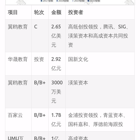
项目
轮次
金额
投资者
翼鸥教育
C
2.65
高瓴创投领投，腾讯、SIG、
亿美
渶策资本和高成资本共同投
元
资
华晟教育
投资
2.92
国新文化
亿元
翼鸥教育
B/B+
3000
渶策资本
万美
元
百家云
B/B+
1.78
金浦投资领投，青蓝资本、
亿元
国科嘉和、厚德前海跟投
UMU互
B/B+
1亿
高成资本