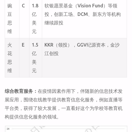
豌
C
1.8
软银愿景基金（Vision Fund）等领
豆
亿
投，创新工场、DCM、新东方等机构
思
美
继续跟投
维
元
火
E
1.5
KKR（领投），GGV纪源资本，金沙
花
亿
江创投
思
美
维
元
综合教育服务：
在疫情因素作用下，伴随新的信息技术发
展应用，围绕在线教学提供教育信息化服务，例如直播等
平台类，获得了较大发展，一直看好这个为学校等教育机
构提供信息化服务的领域。