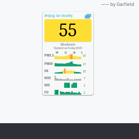
—— by Garfield
Beijing
Air Quality.
55
Moderate
Updated on Friday 23:00
PM2.5
55
PM10
17
O3
22
NO2
7
SO2
2
CO
2