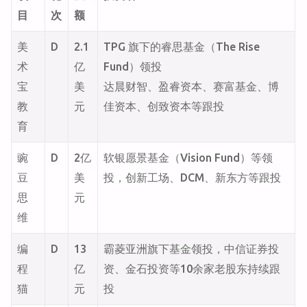
目
次
额
美
D
2.1
TPG 旗下的睿思基金（The Rise
术
亿
Fund）领投
宝
美
达晨财智、盈睿资本、赛富基金、博
教
元
佳资本、创致资本等跟投
育
豌
D
2亿
软银愿景基金（Vision Fund）等领
豆
美
投，创新工场、DCM、新东方等跟投
思
元
维
编
D
13
霸菱亚洲旗下基金领投，中信证券投
程
亿
资、金石投资等10余家老股东持续跟
猫
元
投