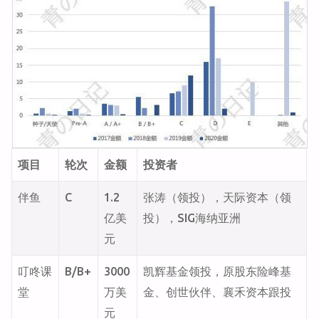
项目
轮次
金额
投资者
伴鱼
C
1.2
张涛（领投），天际资本（领
亿美
投），SIG海纳亚洲
元
叮咚课
B/B+
3000
凯辉基金领投，原股东险峰基
堂
万美
金、创世伙伴、襄禾资本跟投
元