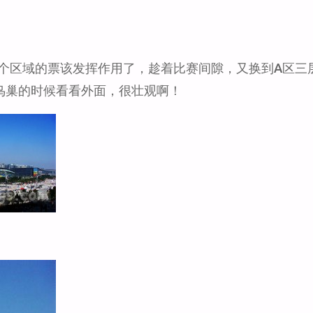
个区域的票该发挥作用了，趁着比赛间隙，又换到A区三
鸟巢的时候看看外面，很壮观啊！