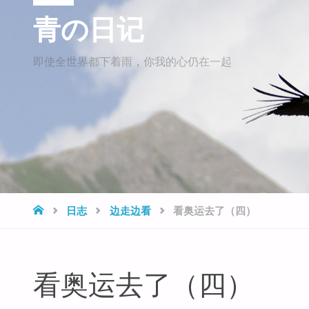
青の日记
即使全世界都下着雨，你我的心仍在一起
HOME
日志
边走边看
看奥运去了（四）
看奥运去了（四）