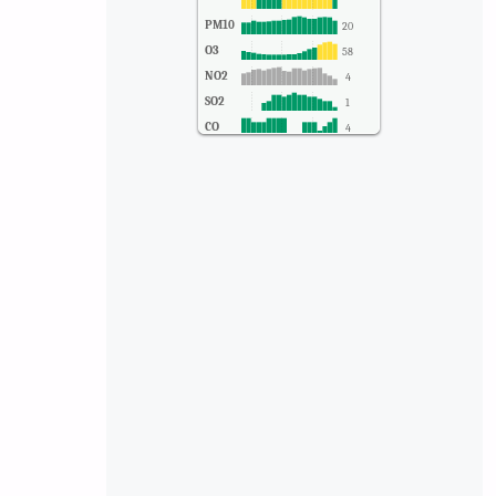
PM10
20
O3
58
NO2
4
SO2
1
CO
4