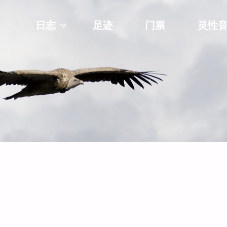
Skip
日志
足迹
门票
灵性
to
content