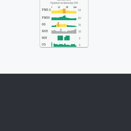
Updated on Saturday 1:00
PM2.5
53
PM10
20
O3
16
NO2
10
SO2
2
CO
2