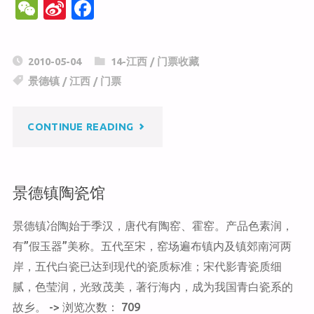
W
Si
F
e
n
a
C
a
c
2010-05-04
14-江西
/
门票收藏
h
W
e
景德镇
/
江西
/
门票
at
ei
b
b
o
"景
CONTINUE READING
o
o
k
德
景德镇陶瓷馆
镇
景德镇冶陶始于季汉，唐代有陶窑、霍窑。产品色素润，
陶
有”假玉器”美称。五代至宋，窑场遍布镇内及镇郊南河两
瓷
岸，五代白瓷已达到现代的瓷质标准；宋代影青瓷质细
腻，色莹润，光致茂美，著行海内，成为我国青白瓷系的
历
故乡。 -> 浏览次数： 709