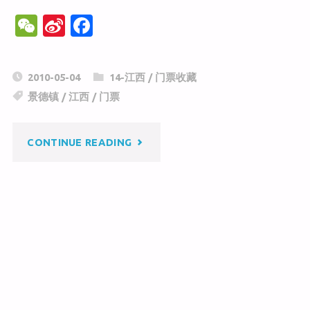
史
W
Si
F
e
n
a
博
C
a
c
2010-05-04
14-江西
/
门票收藏
物
h
W
e
景德镇
/
江西
/
门票
at
ei
b
馆"
b
o
"景
CONTINUE READING
o
o
k
德
镇
陶
瓷
馆"