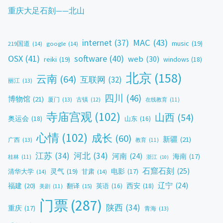
重庆大足石刻——北山
MAC
(43)
internet
(37)
music
(19)
219国道
(14)
google
(14)
OSX
(41)
software
(40)
web
(30)
reiki
(19)
windows
(18)
北京
(158)
云南
(64)
互联网
(32)
丽江
(13)
四川
(46)
博物馆
(21)
厦门
(13)
古镇
(12)
在线教育
(11)
寺庙宫观
(102)
山西
(54)
奥运会
(18)
山东
(16)
心情
(102)
成长
(60)
新疆
(21)
广西
(13)
教育
(11)
江苏
(34)
河北
(34)
河南
(24)
海南
(17)
桂林
(11)
浙江
(10)
石窟石刻
(25)
灵气
(19)
电影
(17)
清华大学
(14)
甘肃
(14)
辽宁
(24)
福建
(20)
西安
(18)
翻译
(15)
英语
(16)
美剧
(11)
门票
(287)
陕西
(34)
重庆
(17)
青海
(13)