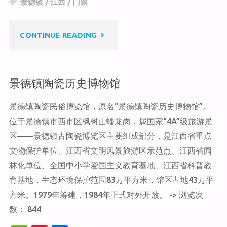
景德镇
/
江西
/
门票
at
ei
b
b
o
"景
CONTINUE READING
o
o
k
德
景德镇陶瓷历史博物馆
镇
景德镇陶瓷民俗博览馆，原名“景德镇陶瓷历史博物馆”。
古
位于景德镇市西市区枫树山蟠龙岗，属国家“4A”级旅游景
窑"
区——景德镇古陶瓷博览区主要组成部分，是江西省重点
文物保护单位、江西省文明风景旅游区示范点、江西省园
林化单位、全国中小学爱国主义教育基地、江西省科普教
育基地，生态环境保护范围83万平方米，馆区占地43万平
方米。1979年筹建，1984年正式对外开放。 -> 浏览次
数： 844