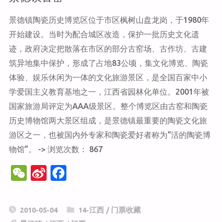
景德镇陶瓷历史博览区位于市区枫树山盘龙岗，于1980年
开始建设。当时为配合城区改造，保护一批历史文化遗
迹，政府决定把散落在市区的部分古窑场、古作坊、古建
筑异地集中保护，形成了占地83公顷，集文化博览、陶瓷
体验、娱乐休闲为一体的文化旅游景区，是全国百家中小
学爱国主义教育基地之一，江西省园林化单位。2001年被
国家旅游局评定为AAA级景区。整个博览区由古窑和陶瓷
历史博物馆两大景区组成，是景德镇最重要的陶瓷文化旅
游区之一，也被国内外专家和陶瓷爱好者称为“活的陶瓷博
物馆”。 -> 浏览次数： 867
W
Si
F
e
n
a
C
a
c
2010-05-04
14-江西
/
门票收藏
h
W
e