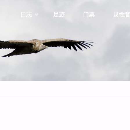
Skip
日志
足迹
门票
灵性
to
content