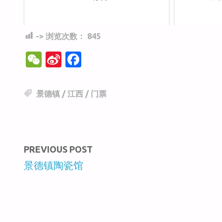
-> 浏览次数：
845
W
Si
F
e
n
a
C
a
c
景德镇
/
江西
/
门票
h
W
e
at
ei
b
b
o
PREVIOUS POST
o
o
景德镇陶瓷馆
k