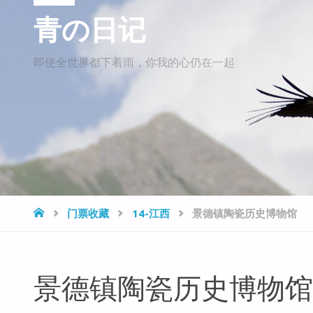
青の日记
即使全世界都下着雨，你我的心仍在一起
HOME
门票收藏
14-江西
景德镇陶瓷历史博物馆
景德镇陶瓷历史博物馆