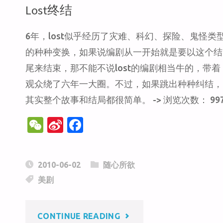
Lost终结
6年，lost似乎经历了灾难、科幻、探险、鬼怪类
的种种变换，如果说编剧从一开始就是要以这个结
尾来结束，那不能不说lost的编剧相当牛的，带着
观众绕了六年一大圈。不过，如果跳出种种纠结，
其实整个故事和结局都很简单。 -> 浏览次数： 99
W
Si
F
e
n
a
C
a
c
2010-06-02
随心所欲
h
W
e
美剧
at
ei
b
b
o
"LOST
CONTINUE READING
o
o