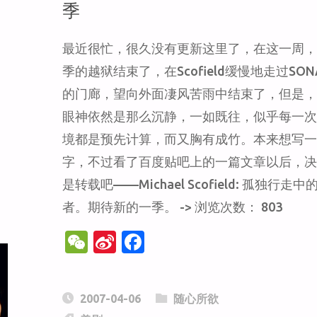
季
24
最近很忙，很久没有更新这里了，在这一周
的
季的越狱结束了，在Scofield缓慢地走过SO
的门廊，望向外面凄风苦雨中结束了，但是
编
眼神依然是那么沉静，一如既往，似乎每一
剧
境都是预先计算，而又胸有成竹。本来想写
字，不过看了百度贴吧上的一篇文章以后，
致
是转载吧——Michael Scofield: 孤独行走中
者。期待新的一季。 -> 浏览次数： 803
以
W
Si
F
敬
e
n
a
C
a
c
意"
2007-04-06
随心所欲
h
W
e