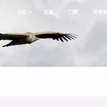
Skip
日志
足迹
门票
灵性
to
content