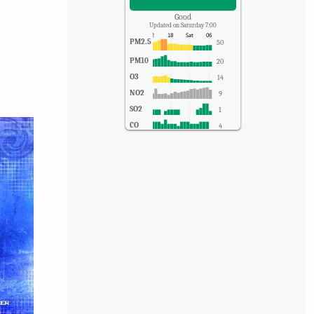
Good
Updated on Saturday 7:00
PM2.5
50
PM10
20
O3
14
NO2
9
SO2
1
CO
4