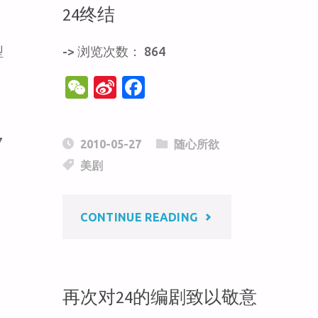
24终结
型
-> 浏览次数： 864
W
Si
F
e
n
a
C
a
c
7
2010-05-27
随心所欲
h
W
e
美剧
at
ei
b
b
o
"24
CONTINUE READING
o
o
k
终
结"
再次对24的编剧致以敬意