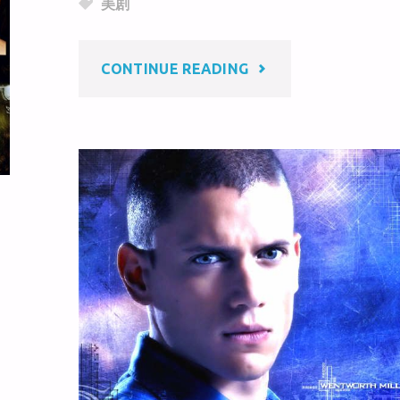
美剧
at
ei
b
b
o
"这
CONTINUE READING
o
o
k
一
季
的
越
狱
结
束