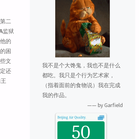
，第二
NA监狱
，他的
次的困
一些文
我不是个大馋鬼，我也不是什么
决定还
都吃。我只是个行为艺术家，
的王
（指着面前的食物说）我在完成
我的作品。
—— by Garfield
Beijing
Air Quality.
50