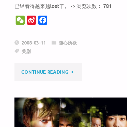
已经看得越来越lost了。 -> 浏览次数： 781
W
Si
F
e
n
a
C
a
c
2008-03-11
随心所欲
h
W
e
美剧
at
ei
b
b
o
"LOST"
CONTINUE READING
o
o
k