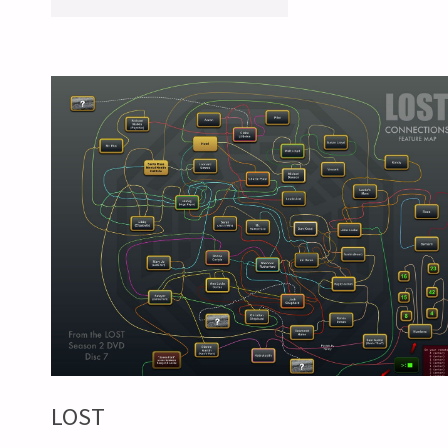
k
终
结"
LOST