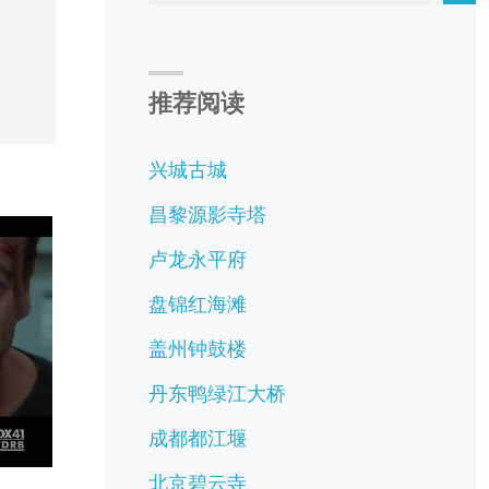
推荐阅读
兴城古城
昌黎源影寺塔
卢龙永平府
盘锦红海滩
盖州钟鼓楼
丹东鸭绿江大桥
成都都江堰
北京碧云寺