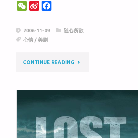
W
Si
F
e
n
a
C
a
c
2006-11-09
随心所欲
h
W
e
心情
/
美剧
at
ei
b
b
o
"今
CONTINUE READING
o
o
k
季
美
剧
随