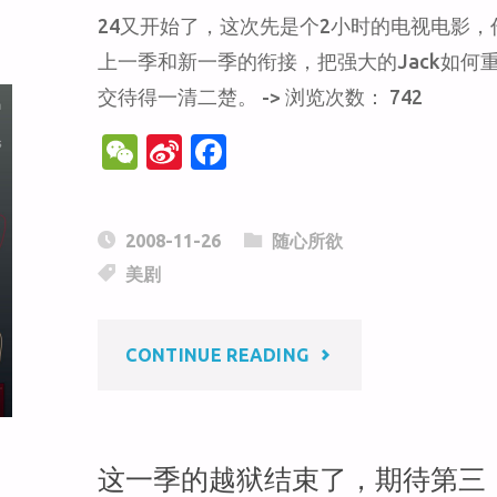
24又开始了，这次先是个2小时的电视电影，
上一季和新一季的衔接，把强大的Jack如何
交待得一清二楚。 -> 浏览次数： 742
W
Si
F
e
n
a
C
a
c
2008-11-26
随心所欲
h
W
e
美剧
at
ei
b
b
o
"再
CONTINUE READING
o
o
k
次
对
这一季的越狱结束了，期待第三