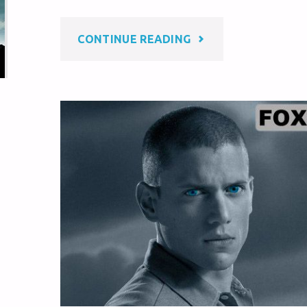
at
ei
b
b
o
"越
CONTINUE READING
o
o
k
狱
又
开
始
了"