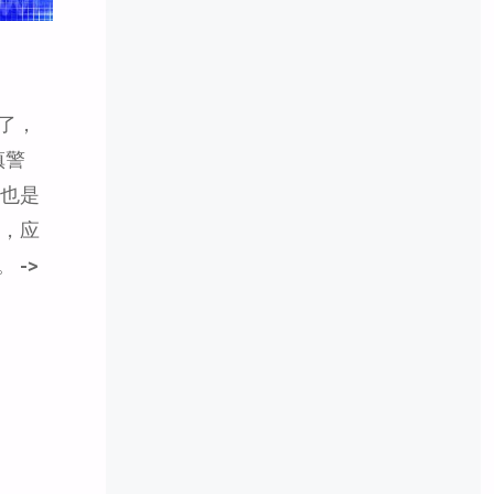
始了，
镇警
伙也是
人，应
 ->