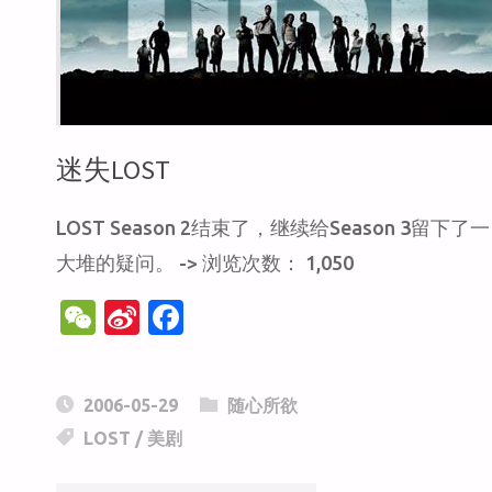
笔"
迷失LOST
LOST Season 2结束了，继续给Season 3留下了一
大堆的疑问。 -> 浏览次数： 1,050
W
Si
F
e
n
a
C
a
c
2006-05-29
随心所欲
h
W
e
LOST
/
美剧
at
ei
b