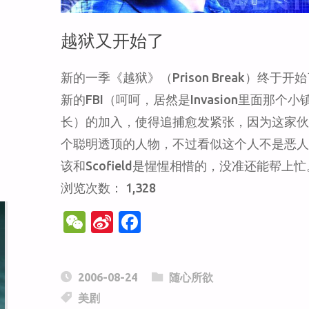
了，
越狱又开始了
期
新的一季《越狱》（Prison Break）终于开
新的FBI（呵呵，居然是Invasion里面那个小
待
长）的加入，使得追捕愈发紧张，因为这家
个聪明透顶的人物，不过看似这个人不是恶
第
该和Scofield是惺惺相惜的，没准还能帮上忙。
三
浏览次数： 1,328
W
Si
F
季"
e
n
a
C
a
c
2006-08-24
随心所欲
h
W
e
美剧