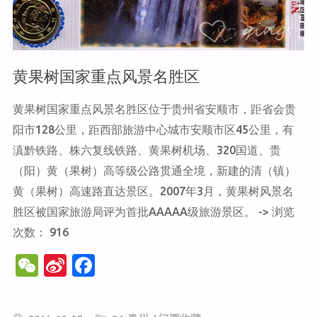
黄果树国家重点风景名胜区
黄果树国家重点风景名胜区位于贵州省安顺市，距省会贵
阳市128公里，距西部旅游中心城市安顺市区45公里，有
滇黔铁路、株六复线铁路、黄果树机场、320国道、贵
（阳）黄（果树）高等级公路贯通全境，新建的清（镇）
黄（果树）高速路直达景区。2007年3月，黄果树风景名
胜区被国家旅游局评为首批AAAAA级旅游景区。 -> 浏览
次数： 916
W
Si
F
e
n
a
C
a
c