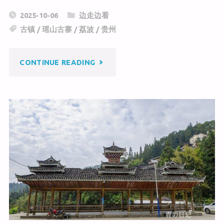
C
a
c
2025-10-06
边走边看
h
W
e
古镇
/
瑶山古寨
/
荔波
/
贵州
at
ei
b
b
o
"荔
CONTINUE READING
o
o
k
波
瑶
山
古
寨"