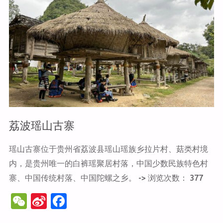
荔波瑶山古寨
瑶山古寨位于贵州省荔波县瑶山瑶族乡拉片村、菇类村境
内，是贵州唯一的白裤瑶聚居村落，中国少数民族特色村
寨、中国传统村落、中国陀螺之乡。 -> 浏览次数： 377
W
Si
F
e
n
a