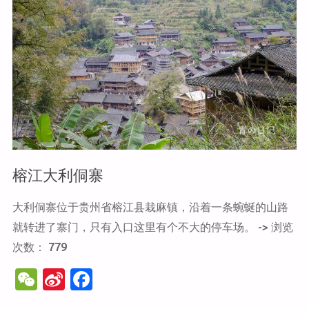
贝
苗
寨"
榕江大利侗寨
大利侗寨位于贵州省榕江县栽麻镇，沿着一条蜿蜒的山路
就转进了寨门，只有入口这里有个不大的停车场。 -> 浏览
次数： 779
W
Si
F
e
n
a