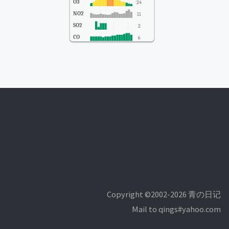
O3
24
NO2
11
SO2
2
CO
6
Copyright ©2002-2026 青の日记
Mail to qings#yahoo.com