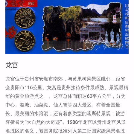
洞"
龙宫
龙宫位于贵州省安顺市南郊，与黄果树风景区毗邻，距省
会贵阳市116公里。龙宫是贵州接待条件最成熟、景观最精
华的黄金旅游点之一。龙宫总体面积达60平方公里，分为
中心、漩塘、油菜湖、仙人箐等四大景区。有着全国最
长、最美丽的水溶洞，还有着多类型的喀斯特景观，被游
客赞誉为“大自然的大奇迹”。1988年龙宫以贵州龙宫风景
名胜区的名义，被国务院批准列入第二批国家级风景名胜