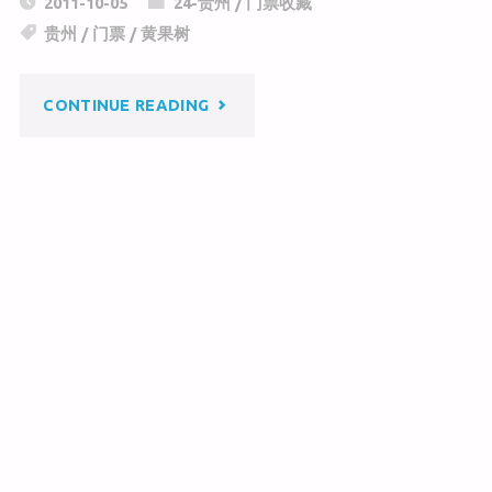
2011-10-05
24-贵州
/
门票收藏
h
W
e
贵州
/
门票
/
黄果树
at
ei
b
b
o
"黄
CONTINUE READING
o
o
k
果
树
国
家
重
点
风