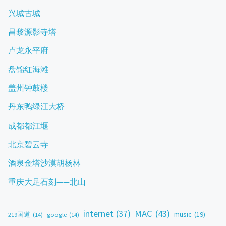
兴城古城
昌黎源影寺塔
卢龙永平府
盘锦红海滩
盖州钟鼓楼
丹东鸭绿江大桥
成都都江堰
北京碧云寺
酒泉金塔沙漠胡杨林
重庆大足石刻——北山
MAC
(43)
internet
(37)
music
(19)
219国道
(14)
google
(14)