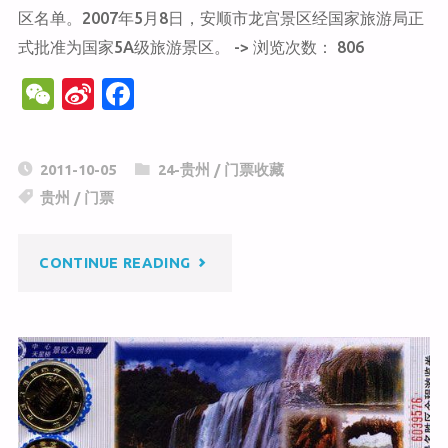
区名单。2007年5月8日，安顺市龙宫景区经国家旅游局正
式批准为国家5A级旅游景区。 -> 浏览次数： 806
W
Si
F
e
n
a
C
a
c
2011-10-05
24-贵州
/
门票收藏
h
W
e
贵州
/
门票
at
ei
b
b
o
"龙
CONTINUE READING
o
o
k
宫"