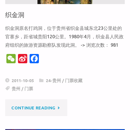
织金洞
织金洞原名打鸡洞，位于贵州省织金县城东北23公里处的
官寨乡，距省城贵阳120公里。1980年4月，织金县人民政
府组织的旅游资源勘察队发现此洞。 -> 浏览次数： 981
W
Si
F
e
n
a
C
a
c
2011-10-05
24-贵州
/
门票收藏
h
W
e
贵州
/
门票
at
ei
b
b
o
"织
CONTINUE READING
o
o
k
金