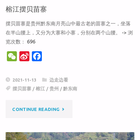
榕江摆贝苗寨
摆贝苗寨是贵州黔东南月亮山中最古老的苗寨之一，坐落
在半山腰上，又分为大寨和小寨，分别在两个山腰。 -> 浏
览次数： 696
W
Si
F
e
n
a
C
a
c
2021-11-13
边走边看
h
W
e
摆贝苗寨
/
榕江
/
贵州
/
黔东南
at
ei
b
b
o
"榕
CONTINUE READING
o
o
k
江
摆