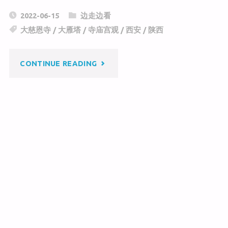
C
a
c
2022-06-15
边走边看
h
W
e
大慈恩寺
/
大雁塔
/
寺庙宫观
/
西安
/
陕西
at
ei
b
b
o
"西
CONTINUE READING
o
o
k
安
大
雁
塔/
大
慈