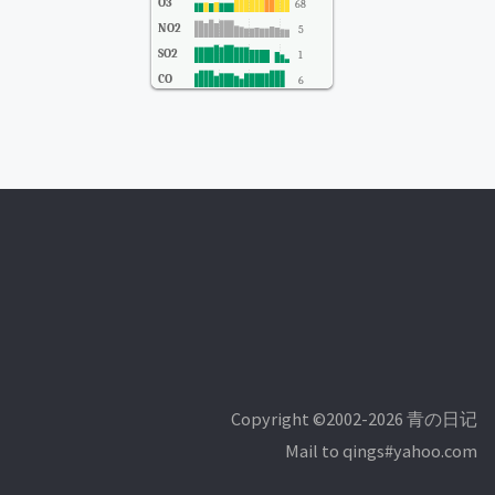
O3
68
NO2
5
SO2
1
CO
6
Copyright ©2002-2026 青の日记
Mail to qings#yahoo.com