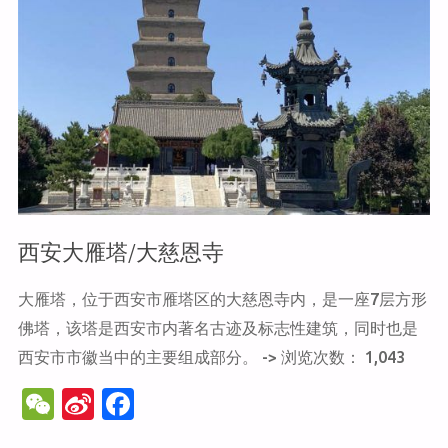
西安大雁塔/大慈恩寺
大雁塔，位于西安市雁塔区的大慈恩寺内，是一座7层方形
佛塔，该塔是西安市内著名古迹及标志性建筑，同时也是
西安市市徽当中的主要组成部分。 -> 浏览次数： 1,043
W
Si
F
e
n
a