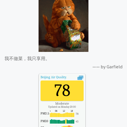
我不做菜，我只享用。
—— by Garfield
Beijing
Air Quality.
78
Moderate
Updated on Monday 20:00
PM2.5
78
PM10
45