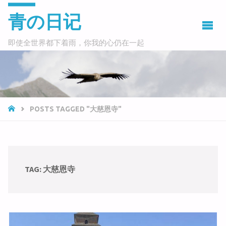
青の日记
即使全世界都下着雨，你我的心仍在一起
HOME
POSTS TAGGED "大慈恩寺"
TAG:
大慈恩寺