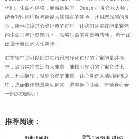
体间。生命不停格，畅游於风中。Deuter心灵音乐大师，
结合智性的理解与超越大脑感官的体验，开启您深层的灵
性，陪伴您度过心灵疗愈的过程。让我们沐浴在能量耀然
的生命力与疗愈能力下，领略生命的真挚与感动， 勇于踩
出属于自己的人生舞步！
在本辑中您可以经过独特讯息净化过程的宇宙能量共振
钵，波音纯净悠远有大能量，能接引光明的宇宙音波讯
息，开启脉轮，敲醒心灵的能量。让心灵进入清明静谧之
中，原始肢体能量舞动起来，调整身心脉络。体验身心合
一的深刻感动！
推荐阅读：
Reiki Hande
灵气 The Reiki Effect