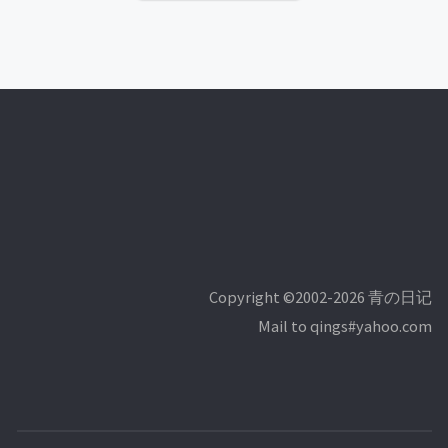
Copyright ©2002-2026 青の日记
Mail to qings#yahoo.com