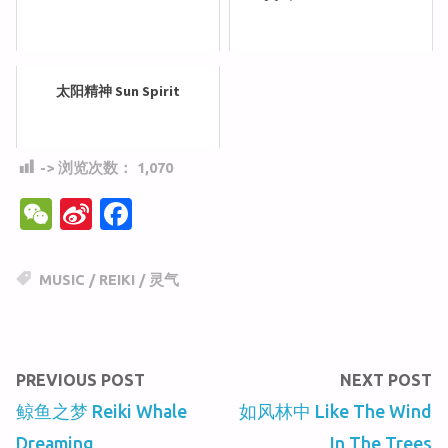
太阳精神 Sun Spirit
-> 浏览次数：
1,070
W
Si
F
e
n
a
C
a
c
MUSIC
/
REIKI
/
灵气
h
W
e
at
ei
b
b
o
PREVIOUS POST
NEXT POST
o
o
鲸鱼之梦 Reiki Whale
如风林中 Like The Wind
k
Dreaming
In The Trees