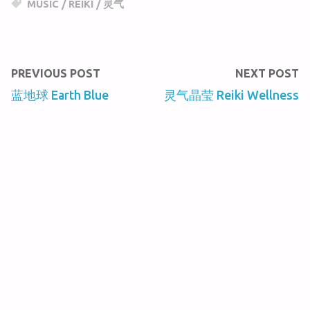
C
a
c
MUSIC
/
REIKI
/
灵气
h
W
e
at
ei
b
b
o
PREVIOUS POST
NEXT POST
o
o
蓝地球 Earth Blue
灵气晶莹 Reiki Wellness
k