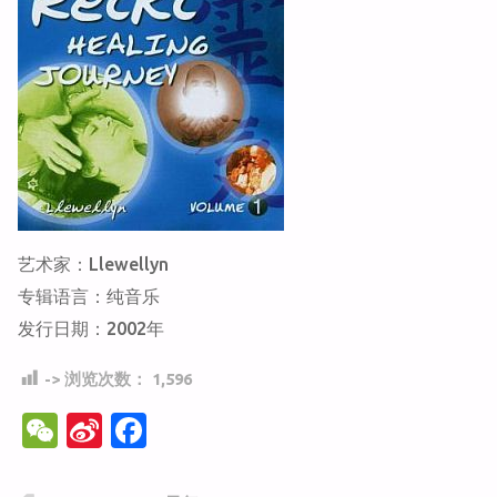
艺术家：Llewellyn
专辑语言：纯音乐
发行日期：2002年
-> 浏览次数：
1,596
W
Si
F
e
n
a