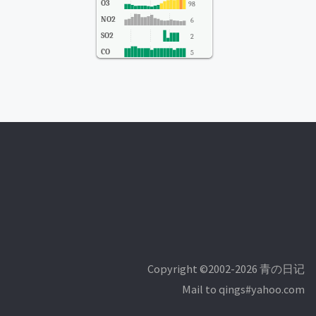
O3
98
NO2
6
SO2
2
CO
5
Copyright ©2002-2026 青の日记
Mail to qings#yahoo.com