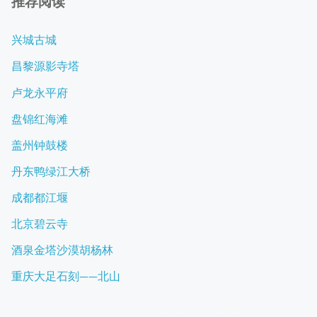
推荐阅读
兴城古城
昌黎源影寺塔
卢龙永平府
盘锦红海滩
盖州钟鼓楼
丹东鸭绿江大桥
成都都江堰
北京碧云寺
酒泉金塔沙漠胡杨林
重庆大足石刻——北山