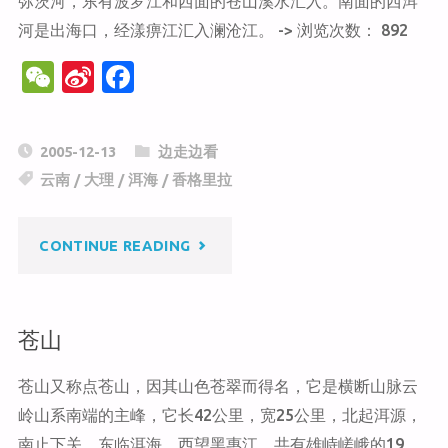
弥茨河，东有波罗江和西面的苍山溪水汇入。南面的西洱
河是出海口，经漾痹江汇入澜沧江。 -> 浏览次数： 892
W
Si
F
e
n
a
C
a
c
2005-12-13
边走边看
h
W
e
云南
/
大理
/
洱海
/
香格里拉
at
ei
b
b
o
"洱
CONTINUE READING
o
o
k
海"
苍山
苍山又称点苍山，因其山色苍翠而得名，它是横断山脉云
岭山系南端的主峰，它长42公里，宽25公里，北起洱源，
南止下关，东临洱海，西望黑惠江，共有雄峙嵯峨的19