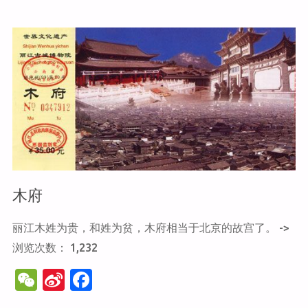
k
沙
壁
画"
木府
丽江木姓为贵，和姓为贫，木府相当于北京的故宫了。 ->
浏览次数： 1,232
W
Si
F
e
n
a