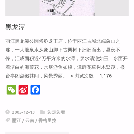
黑龙潭
丽江黑龙潭公园俗称龙王庙，位于丽江古城北端象山之
麓，一大股泉水从象山脚下古栗树下汩汩而出，昼夜不
停，汇成面积近4万平方米的水潭，泉水清澈如玉，水面开
着洁白的海菜花，水底游鱼如梭，潭畔花草树木繁茂，楼
台亭阁点缀其间，风景秀丽。 -> 浏览次数： 1,176
W
Si
F
e
n
a
C
a
c
2005-12-13
边走边看
h
W
e
丽江
/
云南
/
香格里拉
at
ei
b