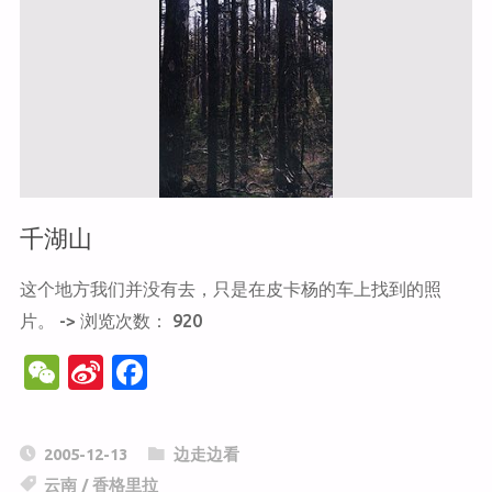
山"
千湖山
这个地方我们并没有去，只是在皮卡杨的车上找到的照
片。 -> 浏览次数： 920
W
Si
F
e
n
a
C
a
c
2005-12-13
边走边看
h
W
e
云南
/
香格里拉