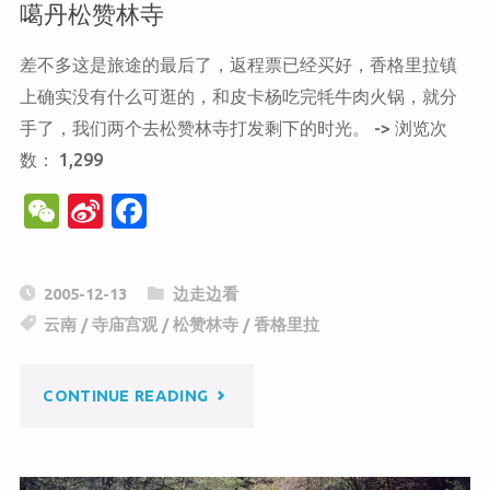
噶丹松赞林寺
差不多这是旅途的最后了，返程票已经买好，香格里拉镇
上确实没有什么可逛的，和皮卡杨吃完牦牛肉火锅，就分
手了，我们两个去松赞林寺打发剩下的时光。 -> 浏览次
数： 1,299
W
Si
F
e
n
a
C
a
c
2005-12-13
边走边看
h
W
e
云南
/
寺庙宫观
/
松赞林寺
/
香格里拉
at
ei
b
b
o
"噶
CONTINUE READING
o
o
k
丹