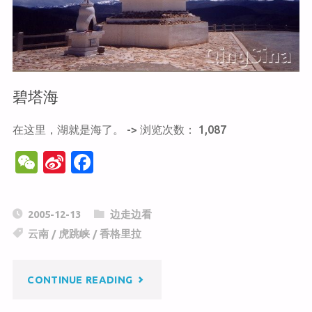
谷"
碧塔海
在这里，湖就是海了。 -> 浏览次数： 1,087
W
Si
F
e
n
a
C
a
c
2005-12-13
边走边看
h
W
e
云南
/
虎跳峡
/
香格里拉
at
ei
b
b
o
"碧
CONTINUE READING
o
o
塔