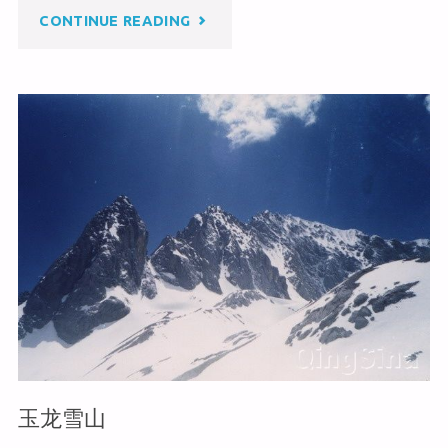
b
o
"黑
CONTINUE READING
o
o
k
龙
潭"
玉龙雪山