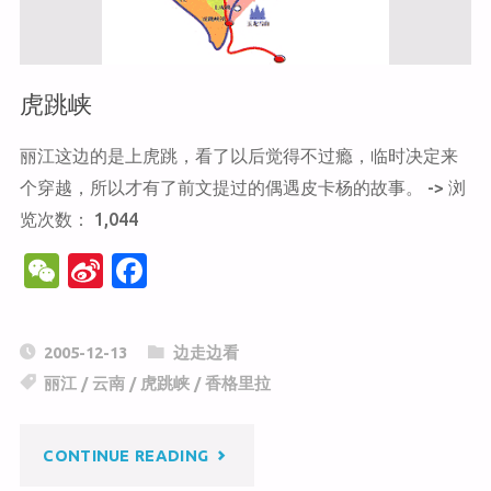
虎跳峡
丽江这边的是上虎跳，看了以后觉得不过瘾，临时决定来
个穿越，所以才有了前文提过的偶遇皮卡杨的故事。 -> 浏
览次数： 1,044
W
Si
F
e
n
a
C
a
c
2005-12-13
边走边看
h
W
e
丽江
/
云南
/
虎跳峡
/
香格里拉
at
ei
b
b
o
"虎
CONTINUE READING
o
o