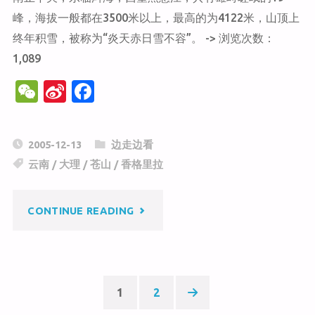
峰，海拔一般都在3500米以上，最高的为4122米，山顶上
终年积雪，被称为“炎天赤日雪不容”。 -> 浏览次数：
1,089
W
Si
F
e
n
a
C
a
c
2005-12-13
边走边看
h
W
e
云南
/
大理
/
苍山
/
香格里拉
at
ei
b
b
o
"苍
CONTINUE READING
o
o
k
山"
1
2