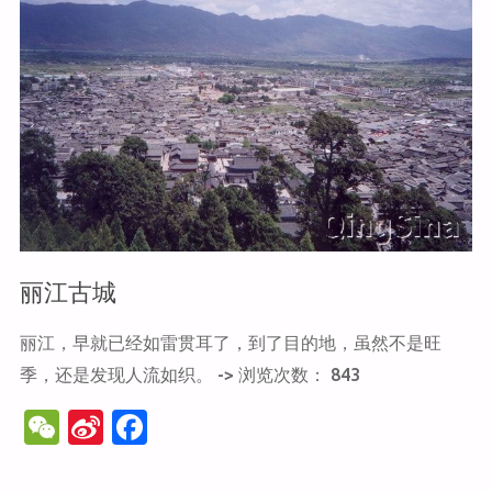
山"
丽江古城
丽江，早就已经如雷贯耳了，到了目的地，虽然不是旺
季，还是发现人流如织。 -> 浏览次数： 843
W
Si
F
e
n
a