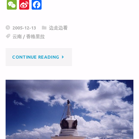
W
Si
F
e
n
a
C
a
c
2005-12-13
边走边看
h
W
e
云南
/
香格里拉
at
ei
b
b
o
"香
CONTINUE READING
o
o
k
格
里
拉
大
峡