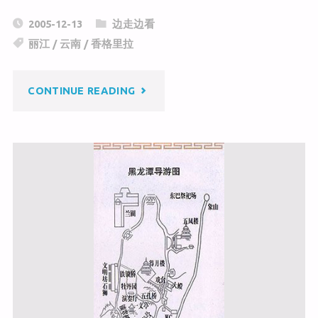
C
a
c
2005-12-13
边走边看
h
W
e
丽江
/
云南
/
香格里拉
at
ei
b
b
o
"木
CONTINUE READING
o
o
k
府"