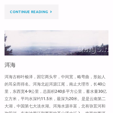
at
ei
b
b
o
"风
CONTINUE READING
o
o
k
花
雪
月"
洱海
洱海古称叶榆泽，因它两头窄，中间宽，略弯曲，形如人
的耳朵而得名。洱海北起洱源江尾，南止大理市，长40公
里，东西宽4-9公里，总面积240多平方公里，蓄水量30亿
立方米，平均水深约11.5米，最深为20米。是是云南第二
大湖，中国第七大淡水湖。洱海水源丰富，北有弥苴河和