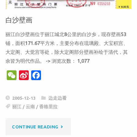
白沙壁画
丽江白沙壁画位于丽江城北8公里的白沙乡，现存壁画53
铺，面积171.67平方米，主要分布在琉璃殿、大宝积宫、
大定阁、大觉宫等处，除大定阁部分壁画补绘于清代，其
余皆为明代作品。 -> 浏览次数： 1,077
W
Si
F
e
n
a
C
a
c
2005-12-13
边走边看
h
W
e
丽江
/
云南
/
香格里拉
at
ei
b
b
o
"白
CONTINUE READING
o
o