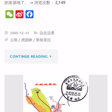
的发源地了。 -> 浏览次数： 2,149
W
Si
F
e
n
a
C
a
c
2005-12-13
边走边看
h
W
e
云南
/
虎跳峡
/
香格里拉
at
ei
b
b
o
"白
CONTINUE READING
o
o
k
水
台"