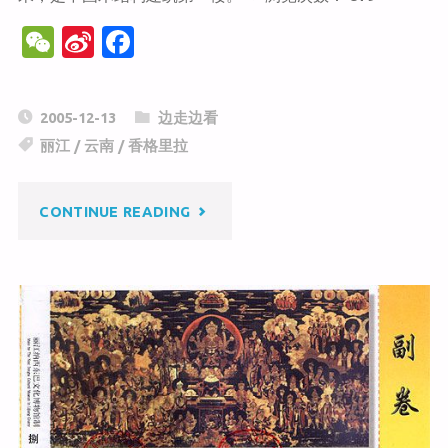
W
Si
F
e
n
a
C
a
c
2005-12-13
边走边看
h
W
e
丽江
/
云南
/
香格里拉
at
ei
b
b
o
"万
CONTINUE READING
o
o
k
古
楼"