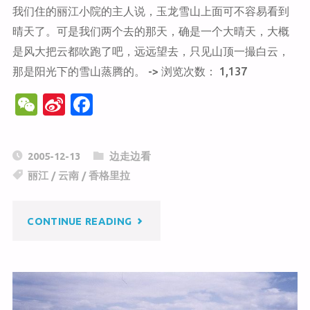
我们住的丽江小院的主人说，玉龙雪山上面可不容易看到
晴天了。可是我们两个去的那天，确是一个大晴天，大概
是风大把云都吹跑了吧，远远望去，只见山顶一撮白云，
那是阳光下的雪山蒸腾的。 -> 浏览次数： 1,137
W
Si
F
e
n
a
C
a
c
2005-12-13
边走边看
h
W
e
丽江
/
云南
/
香格里拉
at
ei
b
b
o
"玉
CONTINUE READING
o
o
k
龙
雪