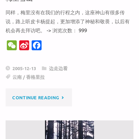
同样，梅里没有在我们的行程之内，这座神山有很多传
说，路上听皮卡杨提起，更加增添了神秘和敬畏，以后有
机会再去拜访吧。 -> 浏览次数： 999
W
Si
F
e
n
a
C
a
c
2005-12-13
边走边看
h
W
e
云南
/
香格里拉
at
ei
b
b
o
"梅
CONTINUE READING
o
o
k
里
雪