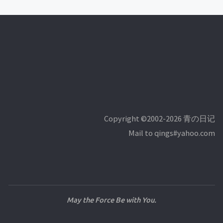
Copyright ©2002-2026 青の日记
Mail to qings#yahoo.com
May the Force Be with You.