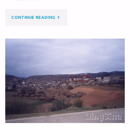
at
ei
b
b
o
"千
CONTINUE READING
o
o
k
湖
山"