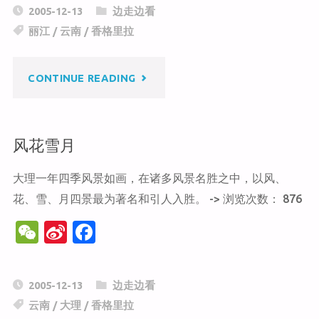
C
a
c
2005-12-13
边走边看
h
W
e
丽江
/
云南
/
香格里拉
at
ei
b
b
o
"丽
CONTINUE READING
o
o
k
江
风花雪月
古
大理一年四季风景如画，在诸多风景名胜之中，以风、
城"
花、雪、月四景最为著名和引人入胜。 -> 浏览次数： 876
W
Si
F
e
n
a
C
a
c
2005-12-13
边走边看
h
W
e
云南
/
大理
/
香格里拉