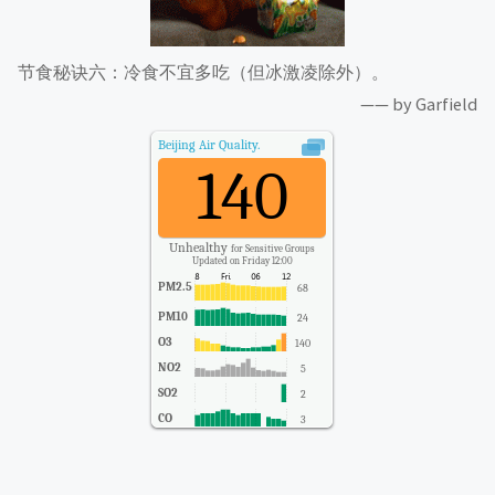
节食秘诀六：冷食不宜多吃（但冰激凌除外）。
—— by Garfield
Beijing
Air Quality.
140
Unhealthy
for Sensitive Groups
Updated on Friday 12:00
PM2.5
68
PM10
24
O3
140
NO2
5
SO2
2
CO
3