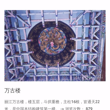
k
跳
峡"
万古楼
丽江万古楼，楼五层，斗拱重檐，主柱16根，皆通天22
米，是中国木结构建筑第一楼。 -> 浏览次数： 879