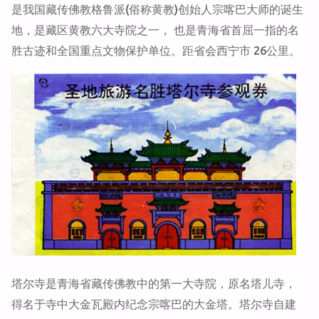
是我国藏传佛教格鲁派(俗称黄教)创始人宗喀巴大师的诞生
地，是藏区黄教六大寺院之一， 也是青海省首屈一指的名
胜古迹和全国重点文物保护单位。距省会西宁市 26公里。
塔尔寺是青海省藏传佛教中的第一大寺院，原名塔儿寺，
得名于寺中大金瓦殿内纪念宗喀巴的大金塔。塔尔寺自建