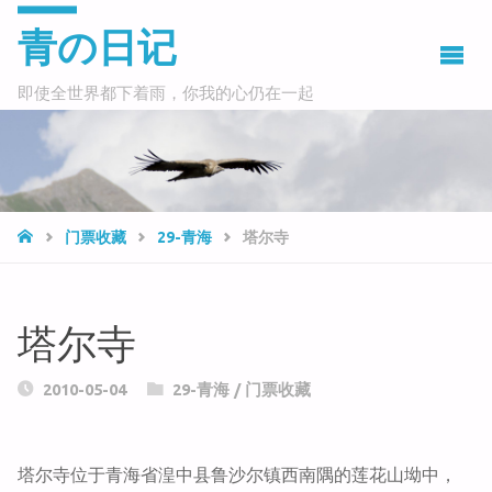
青の日记
即使全世界都下着雨，你我的心仍在一起
HOME
门票收藏
29-青海
塔尔寺
塔尔寺
2010-05-04
29-青海
/
门票收藏
塔尔寺位于青海省湟中县鲁沙尔镇西南隅的莲花山坳中，