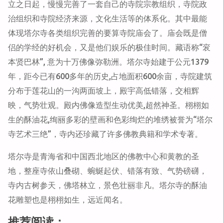
立之日起，慢慢完善了一套自己的寺院宗教组织，寺院政
治组织和寺院经济来源，文化生活等的体系化。其中最能
体现塔尔寺各类组织完善的要算寺院庙会了。庙会既是僧
侣的学经的好机会，又是他们娱乐的极佳时间。藏语称“衮
本贤巴林”, 意为十万佛像弥勒洲。塔尔寺始建于公元1379
年，距今已有600多年的历史,占地面积600余亩，寺院建筑
分布于莲花山的一沟两面坡上，殿宇高低错落，交相辉
映，气势壮观。殿内佛像造型生动优美,超然神圣。栩栩如
生的酥油花,绚丽多彩的壁画和色彩绚烂的堆绣被誉为“塔尔
寺艺术三绝”，寺内还珍藏了许多佛教典籍和学术专著。
塔尔寺是青海省和中国西北地区的佛教中心和黄教的圣
地，整座寺依山叠砌、蜿蜒起伏、错落有致、气势磅礴，
寺内古树参天，佛塔林立，景色壮丽非凡。塔尔寺的酥油
花雕塑也是栩栩如生，远近闻名。
推荐阅读：