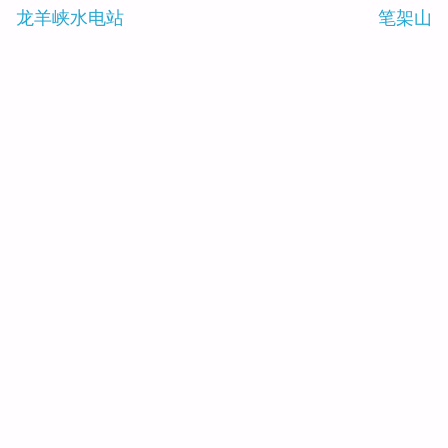
o
o
龙羊峡水电站
笔架山
k