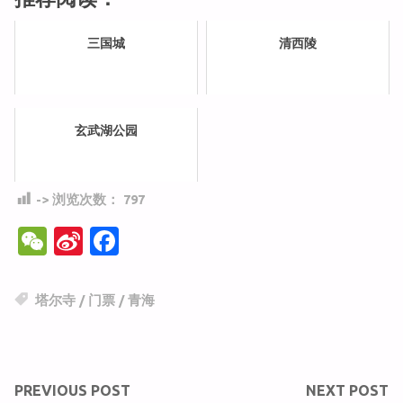
三国城
清西陵
玄武湖公园
-> 浏览次数：
797
W
Si
F
e
n
a
C
a
c
塔尔寺
/
门票
/
青海
h
W
e
at
ei
b
b
o
PREVIOUS POST
NEXT POST